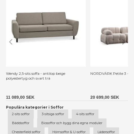
Wendy 2,5-sits soffa - antilop beige
NORDVÄRK Petite 3 - Krä
polyestertyg och svart trä
11 089,00 SEK
20 699,00 SEK
Populära kategorier i Soffor
2-sits soffor
3-sitsiga soffor
4-sits soffor
Bäddsoffor
Biosoffor och bygg dina egna moduler
Chesterfield soffor
Hörnsoffor & U-soffor
Lädersoffor