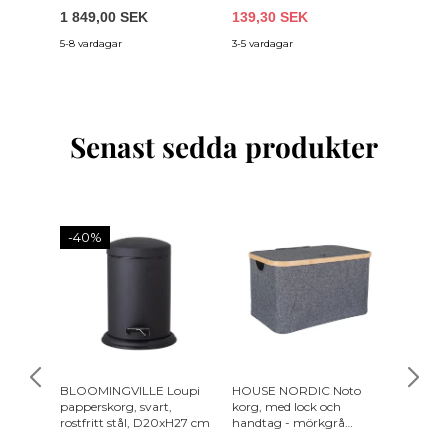
1 849,00 SEK
139,30 SEK
1 709,
5-8 vardagar
3-5 vardagar
3-5 vecko
Senast sedda produkter
-40%
BLOOMINGVILLE Loupi
HOUSE NORDIC Noto
CREAT
papperskorg, svart,
korg, med lock och
Heni sm
rostfritt stål, D20xH27 cm
handtag - mörkgrå
rosa st
polyester och bambu