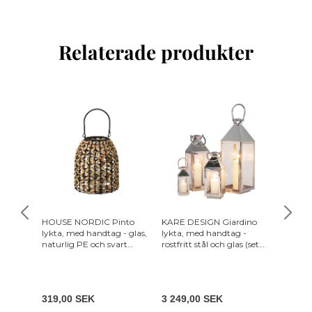
Relaterade produkter
HOUSE NORDIC Pinto
KARE DESIGN Giardino
HOUSE
lykta, med handtag - glas,
lykta, med handtag -
lykta, 
naturlig PE och svart
rostfritt stål och glas (set
och sva
vattenhyacint
med 4)
319,00 SEK
3 249,00 SEK
219,0