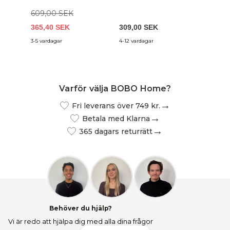
(30x45x25)
609,00 SEK
365,40 SEK
309,00 SEK
579,0
3-5 vardagar
4-12 vardagar
5-8 vard
Varför välja BOBO Home?
Fri leverans över 749 kr.
Betala med Klarna
365 dagars returrätt
Behöver du hjälp?
Vi är redo att hjälpa dig med alla dina frågor