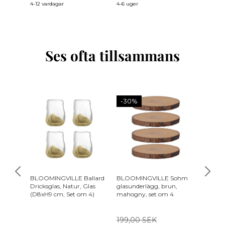
4-12 vardagar
4-6 uger
4-12 var
Ses ofta tillsammans
-30%
BLOOMINGVILLE Ballard
BLOOMINGVILLE Sohm
KAVE H
Dricksglas, Natur, Glas
glasunderlägg, brun,
golvkud
(D8xH9 cm, Set om 4)
mahogny, set om 4
flerfär
199,00 SEK