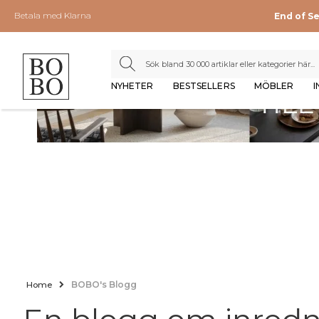
Betala med Klarna
End of S
NYHETER
BESTSELLERS
MÖBLER
I
Home
BOBO's Blogg