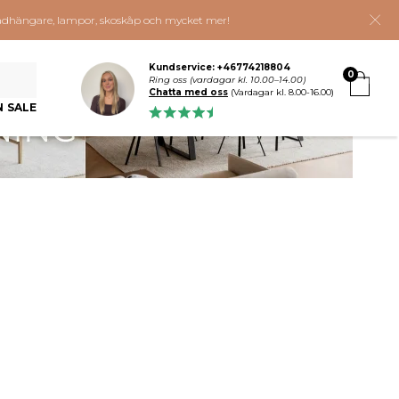
 klädhängare, lampor, skoskåp och mycket mer!
Kundservice: +46774218804
0
Ring oss (vardagar kl. 10.00–14.00)
Chatta med oss
(Vardagar kl. 8.00-16.00)
N SALE