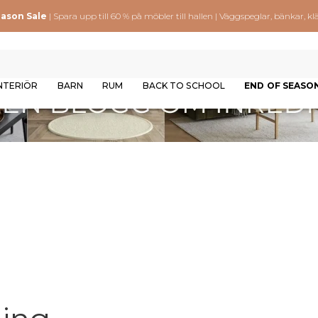
eason Sale
| Spara upp till 60 % på möbler till hallen | Väggspeglar, bänkar,
NTERIÖR
BARN
RUM
BACK TO SCHOOL
END OF SEASO