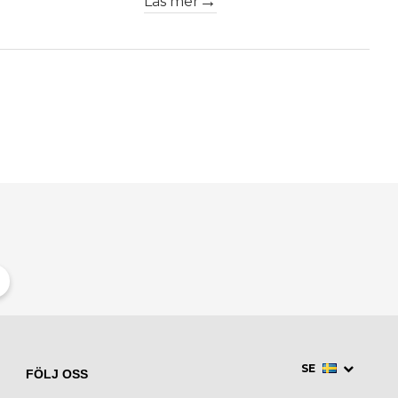
Läs mer
SE
FÖLJ OSS