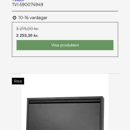
TVI-590074949
10-16 vardagar
3 219,00 kr.
2 253,30 kr.
Visa produkten
Rea