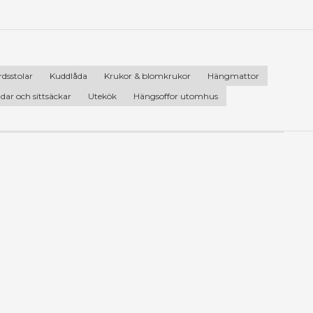
dsstolar
Kuddlåda
Krukor & blomkrukor
Hängmattor
ar och sittsäckar
Utekök
Hängsoffor utomhus