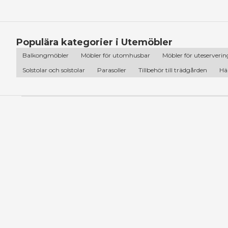
Populära kategorier i Utemöbler
Balkongmöbler
Möbler för utomhusbar
Möbler för uteserverin
Solstolar och solstolar
Parasoller
Tillbehör till trädgården
Hä