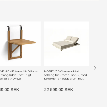
VE HOME Amarillis fällbord
NORDVÄRK Hera dubbel
ZUIVER Co
r trädgården - naturligt
solsäng för utomhusbruk, med
aciaträ (40x42)
beige dyna - beige aluminium
(212x150)
49,00 SEK
22 599,00 SEK
5 749,