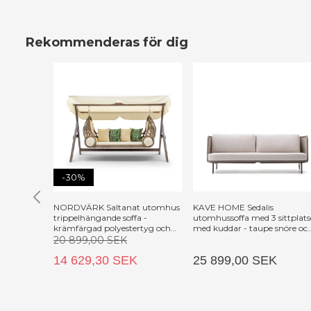
Rekommenderas för dig
-30%
NORDVÄRK Saltanat utomhus
KAVE HOME Sedalis
trippelhängande soffa -
utomhussoffa med 3 sittplats
krämfärgad polyestertyg och
med kuddar - taupe snöre oc
furu
aluminium (210 cm)
20 899,00 SEK
14 629,30 SEK
25 899,00 SEK