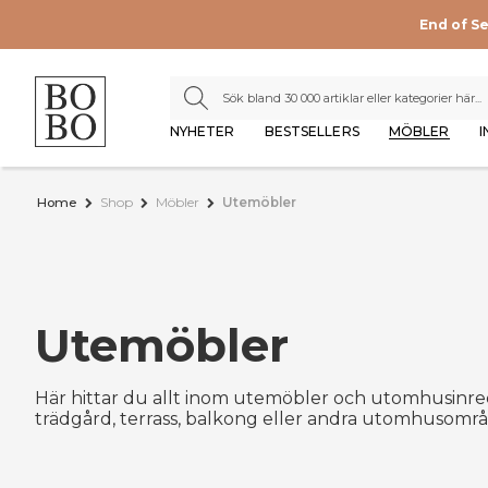
End of S
NYHETER
BESTSELLERS
MÖBLER
I
Home
Shop
Möbler
Utemöbler
Utemöbler
Här hittar du allt inom utemöbler och utomhusinre
trädgård, terrass, balkong eller andra utomhusomr