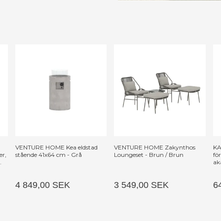
VENTURE HOME Kea eldstad
VENTURE HOME Zakynthos
KA
er,
stående 41x64 cm - Grå
Loungeset - Brun / Brun
fö
h
ak
4 849,00 SEK
3 549,00 SEK
6