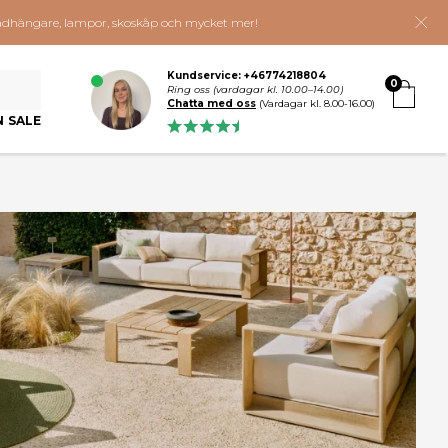
 klädhängare, lampor, skoskåp och mycket mer!
Kundservice: +46774218804
0
Ring oss (vardagar kl. 10.00–14.00)
Chatta med oss
(Vardagar kl. 8.00-16.00)
N SALE