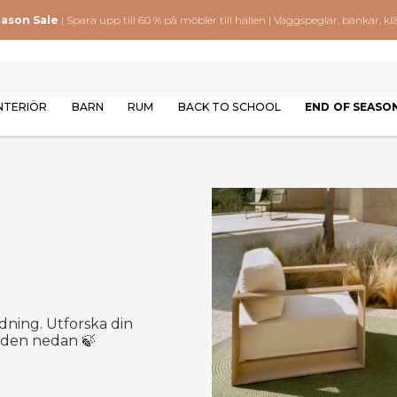
eason Sale
| Spara upp till 60 % på möbler till hallen | Väggspeglar, bänkar,
NTERIÖR
BARN
RUM
BACK TO SCHOOL
END OF SEASO
dning. Utforska din
åden nedan 🍃