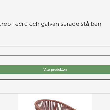
ep i ecru och galvaniserade stålben
Visa produkten