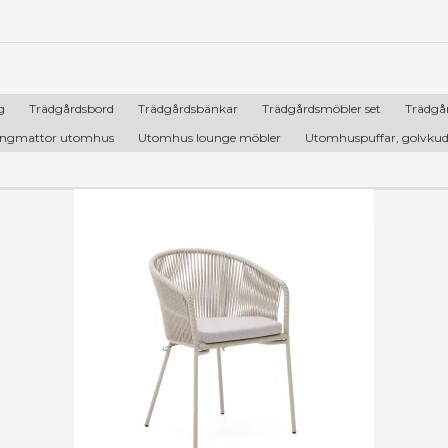
g
Trädgårdsbord
Trädgårdsbänkar
Trädgårdsmöbler set
Trädgår
ngmattor utomhus
Utomhus lounge möbler
Utomhuspuffar, golvkudd