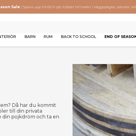
eason Sale
| Spara upp till 60 % på möbler till hallen | Väggspeglar, bänkar,
NTERIÖR
BARN
RUM
BACK TO SCHOOL
END OF SEASO
t hem? Då har du kommit
er till din privata
e din pojkdröm och ta en