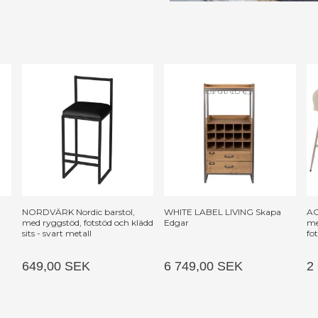
NORDVÄRK Nordic barstol,
WHITE LABEL LIVING Skapa
AC
med ryggstöd, fotstöd och klädd
Edgar
me
sits - svart metall
fo
649,00 SEK
6 749,00 SEK
2