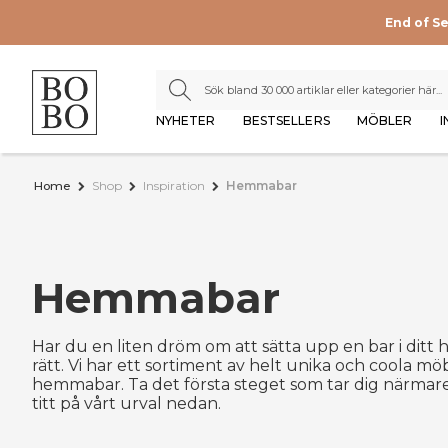
End of S
NYHETER
BESTSELLERS
MÖBLER
I
Home
Shop
Inspiration
Hemmabar
Hemmabar
Har du en liten dröm om att sätta upp en bar i dit
rätt. Vi har ett sortiment av helt unika och coola möbl
hemmabar. Ta det första steget som tar dig närmar
titt på vårt urval nedan.