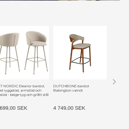
T NORDIC Eleanor barstol,
DUTCHBONE barstol
UNIQUE F
d ryggstöd, armstöd och
Babington valnöt
Barskåp, m
tstöd - beige tyg och grått stål
Espresso E
 699,00 SEK
4 749,00 SEK
13 449