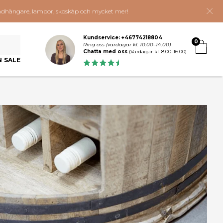
 klädhängare, lampor, skoskåp och mycket mer!
Kundservice: +46774218804
0
Ring oss (vardagar kl. 10.00–14.00)
Chatta med oss
(Vardagar kl. 8.00-16.00)
N SALE