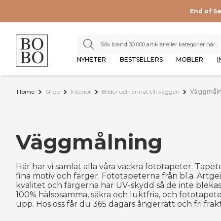
End of S
NYHETER
BESTSELLERS
MÖBLER
I
Home
Shop
Interiör
Bilder och annat till väggen
Väggmåln
Väggmålning
Här har vi samlat alla våra vackra fototapeter. Tap
fina motiv och färger. Fototapeterna från bl.a. Artgei
kvalitet och färgerna har UV-skydd så de inte blekas 
100% hälsosamma, säkra och luktfria, och fototapeten
upp. Hos oss får du 365 dagars ångerrätt och fri frak