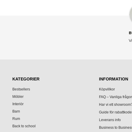
B
V
KATEGORIER
INFORMATION
Bestsellers
Köpvillkor
Möbler
FAQ – Vanliga frågo
Interiör
Har vi ett showroom
Barn
Guide för rabattkode
Rum
Leverans info
Back to school
Business to Busines