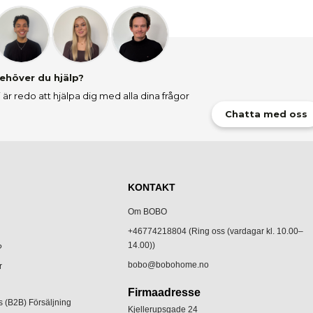
ehöver du hjälp?
i är redo att hjälpa dig med alla dina frågor
Chatta med oss
KONTAKT
Om BOBO
r
+46774218804
(Ring oss (vardagar kl. 10.00–
14.00))
?
bobo@bobohome.no
r
Firmaadresse
s (B2B) Försäljning
Kjellerupsgade 24