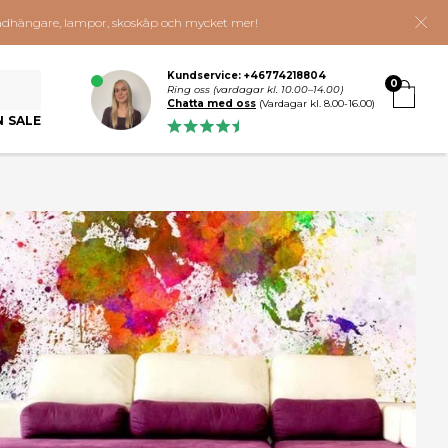
 klädhängare, lampor, skoskåp och mycket mer!
Kundservice: +46774218804
0
Ring oss (vardagar kl. 10.00–14.00)
Chatta med oss
(Vardagar kl. 8.00-16.00)
N SALE