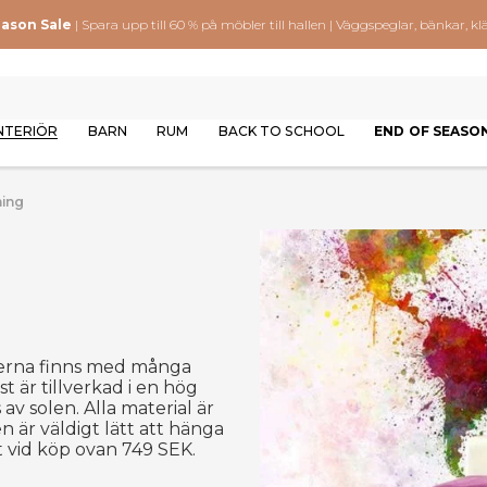
eason Sale
| Spara upp till 60 % på möbler till hallen | Väggspeglar, bänkar,
NTERIÖR
BARN
RUM
BACK TO SCHOOL
END OF SEASO
ing
eterna finns med många
st är tillverkad i en hög
av solen. Alla material är
 är väldigt lätt att hänga
t vid köp ovan 749 SEK.