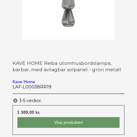
KAVE HOME Reiba utomhusbordslampa,
bärbar, med avtagbar solpanel - grön metall
Kave Home
LAF-L00038RR19
3-5 veckor.
1 389,00 kr.
Visa produkten