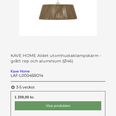
KAVE HOME Aldet utomhustaklampskärm -
grått rep och aluminium (Ø46)
Kave Home
LAF-L00045RO14
3-5 veckor.
1 259,00 kr.
Visa produkten