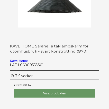
KAVE HOME Saranella taklampskärm för
utomhusbruk - svart konstrotting (Ø70)
Kave Home
LAF-L0600035SS01
3-5 veckor.
2 889,00 kr.
Visa produkten