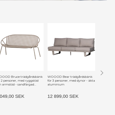
OOD Bruce trädgårdsbänk
WOOOD Bear trädgårdsbänk
WOOOD Bli
r 2 personer, med ryggstöd
för 3 personer, med dynor - äkta
med ryggst
h armstöd - sandfärgad
aluminium
brunmele
/metall
polypropen
 049,00 SEK
12 899,00 SEK
1 949,