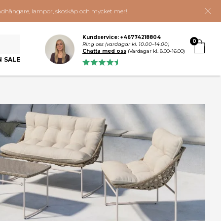
 klädhängare, lampor, skoskåp och mycket mer!
Kundservice: +46774218804
0
Ring oss (vardagar kl. 10.00–14.00)
Chatta med oss
(Vardagar kl. 8.00-16.00)
N SALE