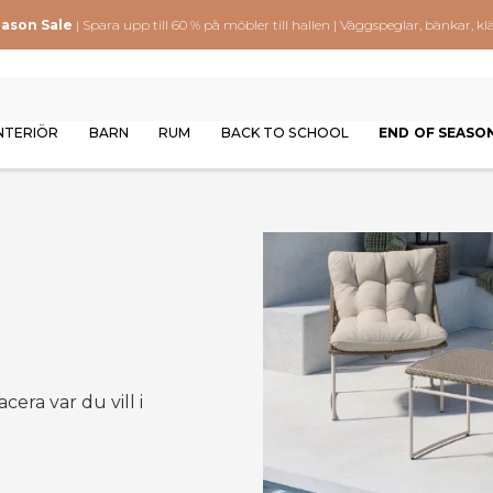
eason Sale
| Spara upp till 60 % på möbler till hallen | Väggspeglar, bänkar,
NTERIÖR
BARN
RUM
BACK TO SCHOOL
END OF SEASO
ra var du vill i