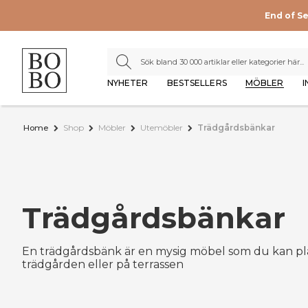
End of S
NYHETER
BESTSELLERS
MÖBLER
I
Home
Shop
Möbler
Utemöbler
Trädgårdsbänkar
Trädgårdsbänkar
En trädgårdsbänk är en mysig möbel som du kan place
trädgården eller på terrassen