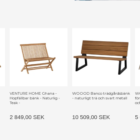
VENTURE HOME Ghana -
WOOOD Banco trädgårdsbänk
WO
Hopfällbar bänk - Naturlig -
- naturligt trä och svart metall
fö
Teak -
oc
PP
2 849,00 SEK
10 509,00 SEK
5