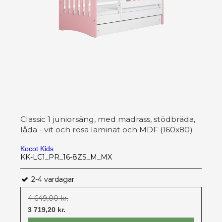
Classic 1 juniorsäng, med madrass, stödbräda,
låda - vit och rosa laminat och MDF (160x80)
Kocot Kids
KK-LC1_PR_16-8ZS_M_MX
2-4 vardagar
4 649,00 kr.
3 719,20 kr.