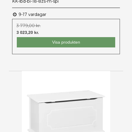
KK-lbd-bi-18-8zs-m-spi
9-17 vardagar
3 779,00 kr.
3 023,20 kr.
Visa produkten