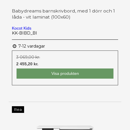
Babydreams barnskrivbord, med 1 dörr och 1
låda - vit laminat (100x60)
Kocot Kids
KK-BIBD_BI
7-12 vardagar
3 069,00 kr.
2 455,20 kr.
Visa produkten
Rea