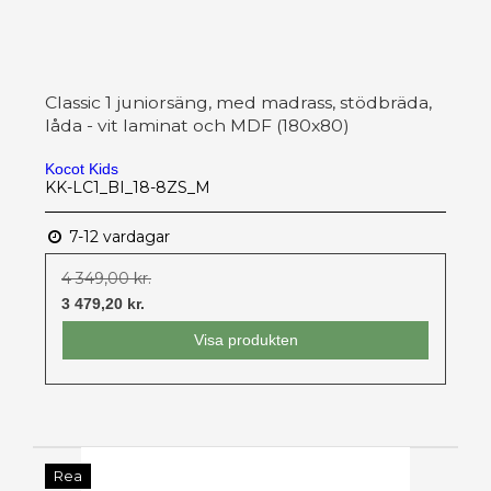
Classic 1 juniorsäng, med madrass, stödbräda,
låda - vit laminat och MDF (180x80)
Kocot Kids
KK-LC1_BI_18-8ZS_M
7-12 vardagar
4 349,00 kr.
3 479,20 kr.
Visa produkten
Rea