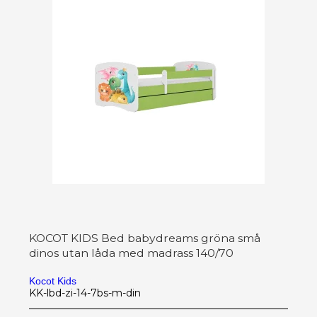
KOCOT KIDS Bed babydreams gröna små
dinos utan låda med madrass 140/70
Kocot Kids
KK-lbd-zi-14-7bs-m-din