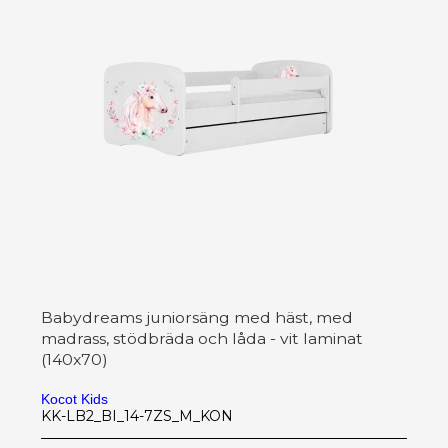
Babydreams juniorsäng med häst, med
madrass, stödbräda och låda - vit laminat
(140x70)
Kocot Kids
KK-LB2_BI_14-7ZS_M_KON