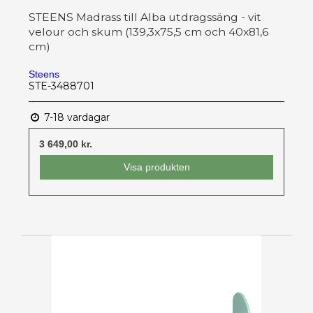
STEENS Madrass till Alba utdragssäng - vit
velour och skum (139,3x75,5 cm och 40x81,6
cm)
Steens
STE-3488701
7-18 vardagar
3 649,00 kr.
Visa produkten