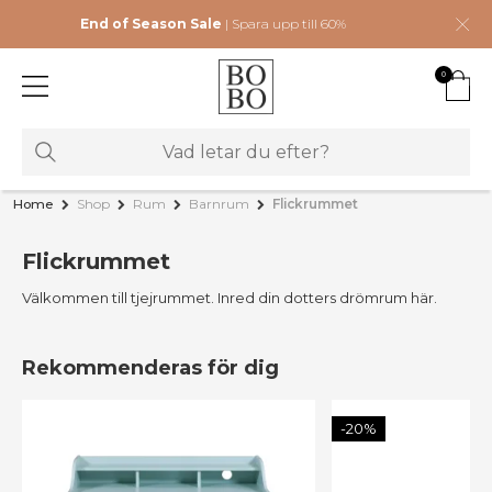
End of Season Sale
| Spara upp till 60%
0
Home
Shop
Rum
Barnrum
Flickrummet
Flickrummet
Välkommen till tjejrummet. Inred din dotters drömrum här.
Rekommenderas för dig
-20%