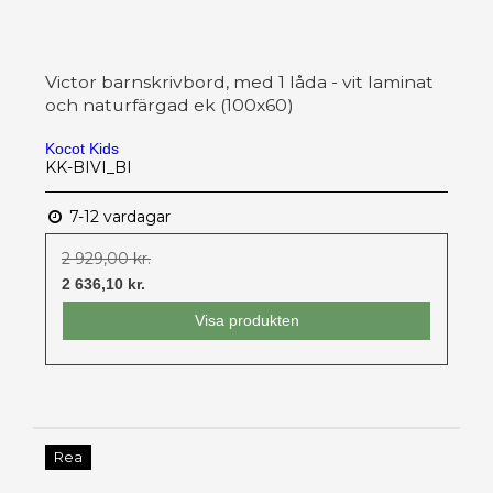
Victor barnskrivbord, med 1 låda - vit laminat
och naturfärgad ek (100x60)
Kocot Kids
KK-BIVI_BI
7-12 vardagar
2 929,00 kr.
2 636,10 kr.
Visa produkten
Rea