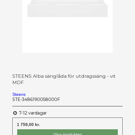
STEENS Alba sänglåda för utdragssäng - vit
MDF
Steens
STE-3486190058000F
7-12 vardagar
1 759,00 kr.
Visa produkten