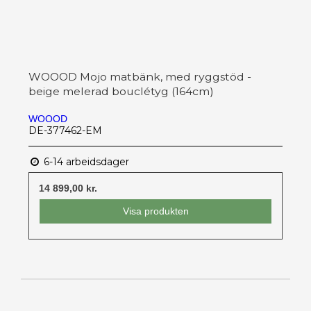
WOOOD Mojo matbänk, med ryggstöd -
beige melerad bouclétyg (164cm)
WOOOD
DE-377462-EM
6-14 arbeidsdager
14 899,00 kr.
Visa produkten