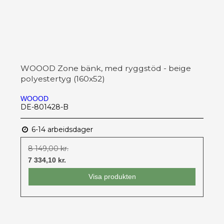
WOOOD Zone bänk, med ryggstöd - beige
polyestertyg (160x52)
WOOOD
DE-801428-B
6-14 arbeidsdager
8 149,00 kr.
7 334,10 kr.
Visa produkten