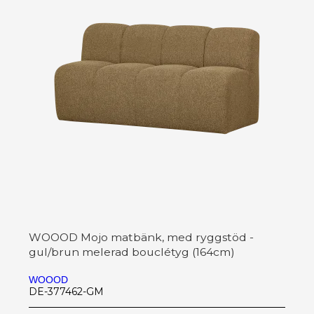
WOOOD Mojo matbänk, med ryggstöd -
gul/brun melerad bouclétyg (164cm)
WOOOD
DE-377462-GM