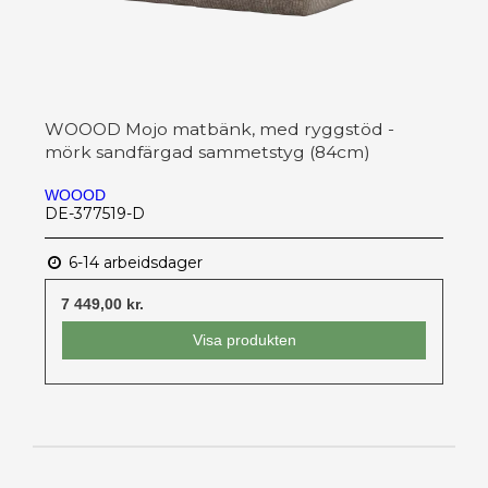
WOOOD Mojo matbänk, med ryggstöd -
mörk sandfärgad sammetstyg (84cm)
WOOOD
DE-377519-D
6-14 arbeidsdager
7 449,00 kr.
Visa produkten