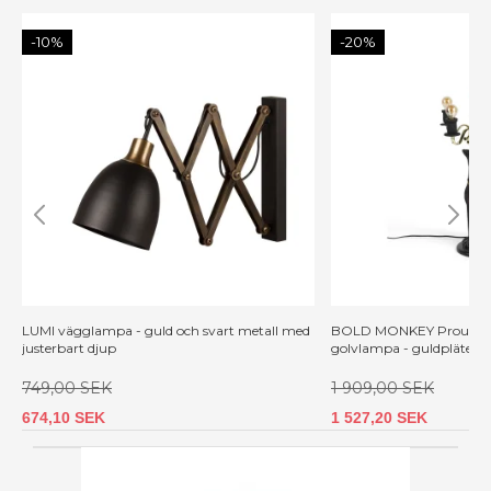
-10%
-20%
LUMI vägglampa - guld och svart metall med
BOLD MONKEY Proudly 
justerbart djup
golvlampa - guldpläterin
749,00 SEK
1 909,00 SEK
674,10 SEK
1 527,20 SEK