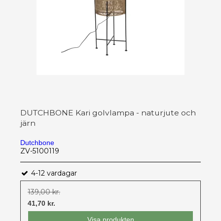
DUTCHBONE Kari golvlampa - naturjute och
järn
Dutchbone
ZV-5100119
4-12 vardagar
139,00 kr.
41,70 kr.
Visa produkten