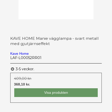
KAVE HOME Manie vägglampa - svart metall
med gjutjärnseffekt
Kave Home
LAF-L00052RR01
3-5 veckor.
409,00 kr.
368,10 kr.
Visa produkten