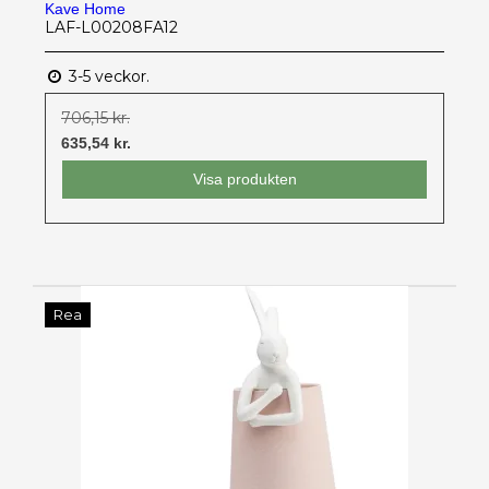
Kave Home
LAF-L00208FA12
3-5 veckor.
706,15 kr.
635,54 kr.
Visa produkten
Rea