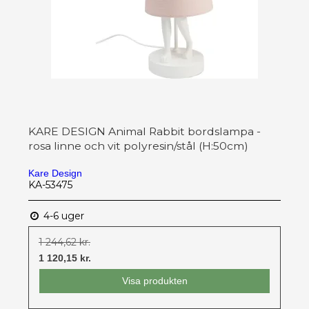
KARE DESIGN Animal Rabbit bordslampa -
rosa linne och vit polyresin/stål (H:50cm)
Kare Design
KA-53475
4-6 uger
1 244,62 kr.
1 120,15 kr.
Visa produkten