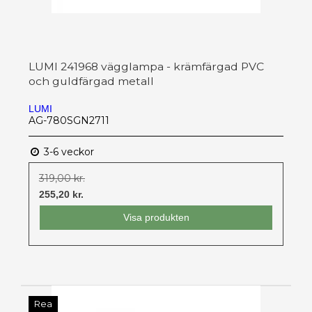
LUMI 241968 vägglampa - krämfärgad PVC
och guldfärgad metall
LUMI
AG-780SGN2711
3-6 veckor
319,00 kr.
255,20 kr.
Visa produkten
Rea