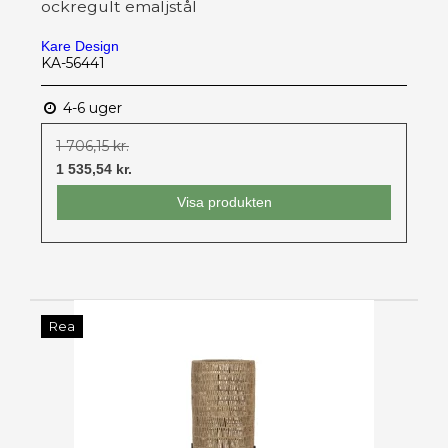
ockregult emaljstål
Kare Design
KA-56441
4-6 uger
1 706,15 kr.
1 535,54 kr.
Visa produkten
Rea