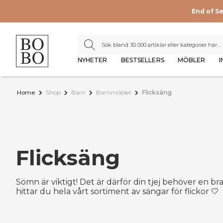
End of S
NYHETER
BESTSELLERS
MÖBLER
I
Home
Shop
Barn
Barnmöbler
Flicksäng
Flicksäng
Sömn är viktigt! Det är därför din tjej behöver en bra 
hittar du hela vårt sortiment av sängar för flickor 🤍