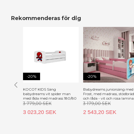
Rekommenderas för dig
-20%
-20%
KOCOT KIDS Säng
Babydreams juniorsäng med
babydreams vit spider man
Frost, med madrass, stödbrä
med låda med madrass 180/80
och låda - vit och rosa lamina
(140x70)
3 779,00 SEK
3 179,00 SEK
3 023,20 SEK
2 543,20 SEK