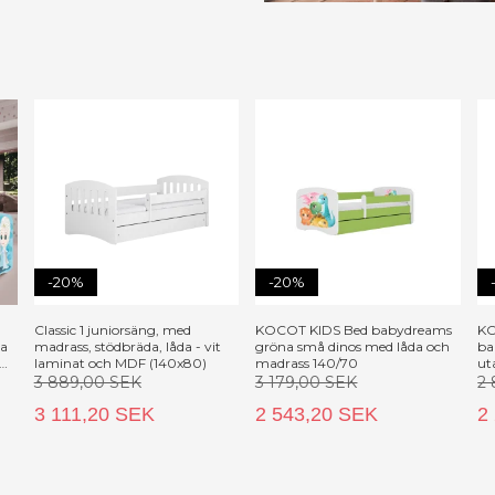
-20%
-20%
Classic 1 juniorsäng, med
KOCOT KIDS Bed babydreams
KO
da
madrass, stödbräda, låda - vit
gröna små dinos med låda och
ba
t
laminat och MDF (140x80)
madrass 140/70
ut
3 889,00 SEK
3 179,00 SEK
2
3 111,20 SEK
2 543,20 SEK
2