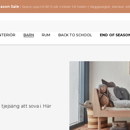
eason Sale
| Spara upp till 60 % på möbler till hallen | Väggspeglar, bänkar,
NTERIÖR
BARN
RUM
BACK TO SCHOOL
END OF SEASO
tjejsäng att sova i. Här