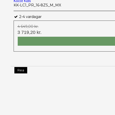
Kocot Kids
KK-LC1_PR_16-8ZS_M_MX
2-4 vardagar
4 649,00 kr.
3 719,20 kr.
Rea