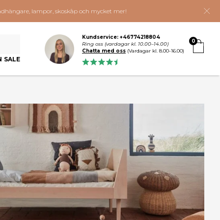
 klädhängare, lampor, skoskåp och mycket mer!
Kundservice: +46774218804
0
Ring oss (vardagar kl. 10.00–14.00)
Chatta med oss
(Vardagar kl. 8.00-16.00)
N SALE