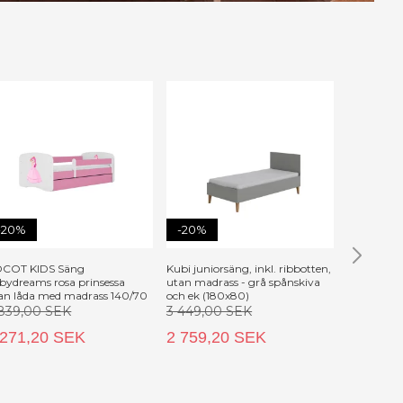
-20%
-20%
-20%
COT KIDS Säng
Kubi juniorsäng, inkl. ribbotten,
Classic 2 
bydreams rosa prinsessa
utan madrass - grå spånskiva
madrass, st
an låda med madrass 140/70
och ek (180x80)
laminat o
 839,00 SEK
3 449,00 SEK
4 009,0
 271,20 SEK
2 759,20 SEK
3 207,