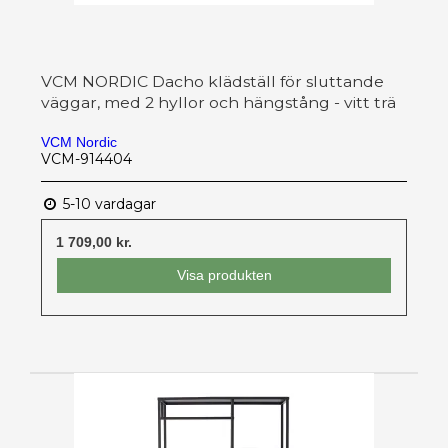
VCM NORDIC Dacho klädställ för sluttande
väggar, med 2 hyllor och hängstång - vitt trä
VCM Nordic
VCM-914404
5-10 vardagar
1 709,00 kr.
Visa produkten