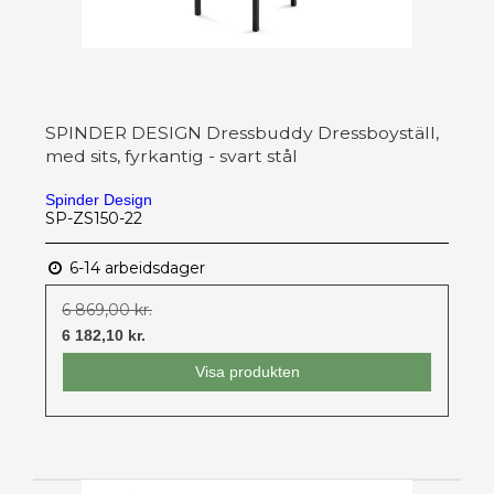
SPINDER DESIGN Dressbuddy Dressboyställ,
med sits, fyrkantig - svart stål
Spinder Design
SP-ZS150-22
6-14 arbeidsdager
6 869,00 kr.
6 182,10 kr.
Visa produkten