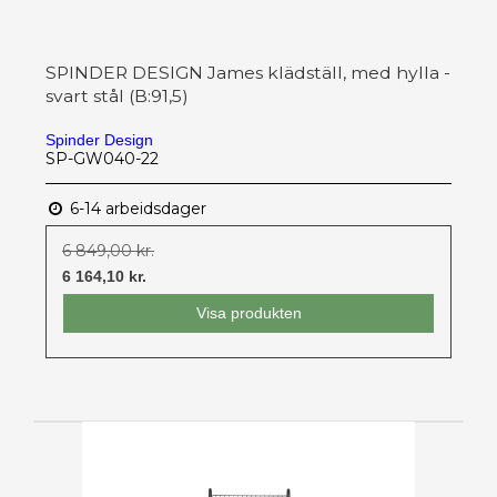
SPINDER DESIGN James klädställ, med hylla -
svart stål (B:91,5)
Spinder Design
SP-GW040-22
6-14 arbeidsdager
6 849,00 kr.
6 164,10 kr.
Visa produkten