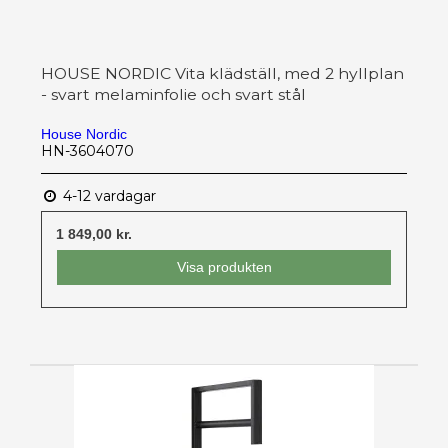
HOUSE NORDIC Vita klädställ, med 2 hyllplan
- svart melaminfolie och svart stål
House Nordic
HN-3604070
4-12 vardagar
1 849,00 kr.
Visa produkten