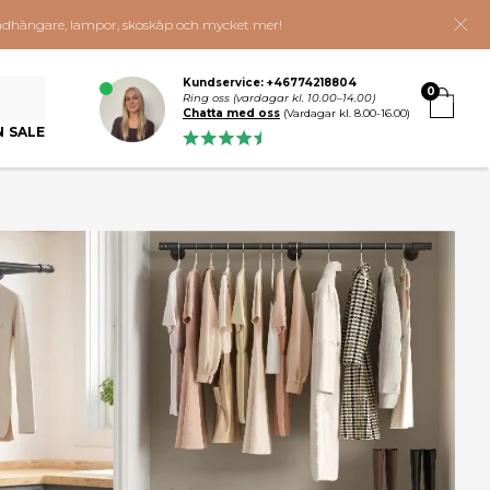
 klädhängare, lampor, skoskåp och mycket mer!
Kundservice: +46774218804
0
Ring oss (vardagar kl. 10.00–14.00)
Chatta med oss
(Vardagar kl. 8.00-16.00)
N SALE