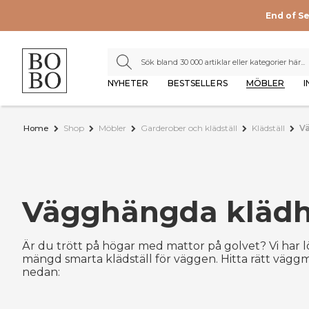
End of S
NYHETER
BESTSELLERS
MÖBLER
I
Home
Shop
Möbler
Garderober och klädställ
Klädställ
V
Vägghängda kläd
Är du trött på högar med mattor på golvet? Vi har l
mängd smarta klädställ för väggen. Hitta rätt väggm
nedan: