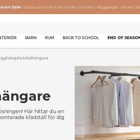
eason Sale
| Spara upp till 60 % på möbler till hallen | Väggspeglar, bänkar,
NTERIÖR
BARN
RUM
BACK TO SCHOOL
END OF SEASO
ägghängda klädhängare
hängare
ösningen! Här hittar du en
onterade klädställ för dig