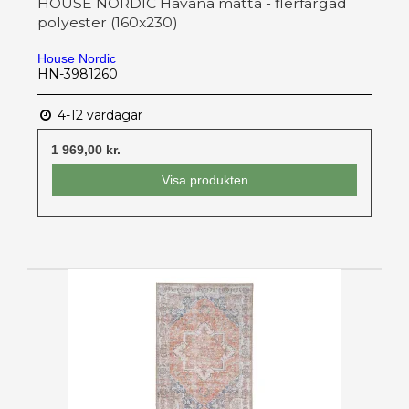
HOUSE NORDIC Havana matta - flerfärgad
polyester (160x230)
House Nordic
HN-3981260
4-12 vardagar
1 969,00 kr.
Visa produkten