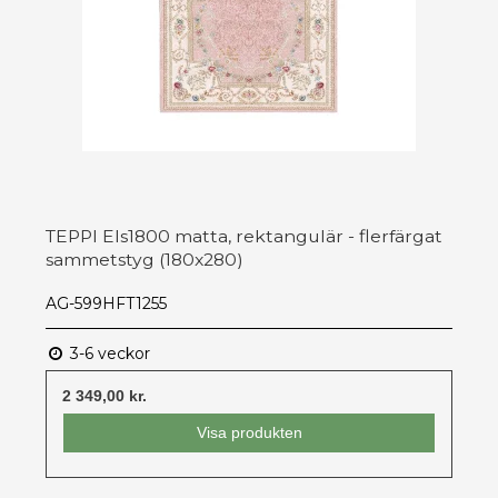
TEPPI Els1800 matta, rektangulär - flerfärgat
sammetstyg (180x280)
AG-599HFT1255
3-6 veckor
2 349,00 kr.
Visa produkten