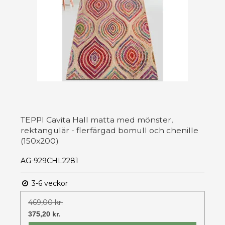
TEPPI Cavita Hall matta med mönster,
rektangulär - flerfärgad bomull och chenille
(150x200)
AG-929CHL2281
3-6 veckor
469,00 kr.
375,20 kr.