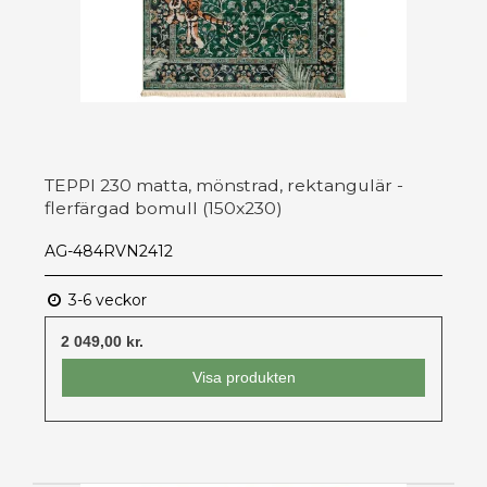
TEPPI 230 matta, mönstrad, rektangulär -
flerfärgad bomull (150x230)
AG-484RVN2412
3-6 veckor
2 049,00 kr.
Visa produkten