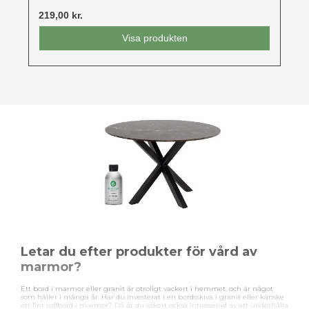
219,00 kr.
Visa produkten
Letar du efter produkter för vård av
marmor?
Ett bord i marmor eller granit är otroligt vackert i hemmet, och är något
som håller i många år. Har du investerat i en bordsskiva i granit eller kanske
ett fint soffbord i marmor? Då är du säkert också intresserad av att underhålla