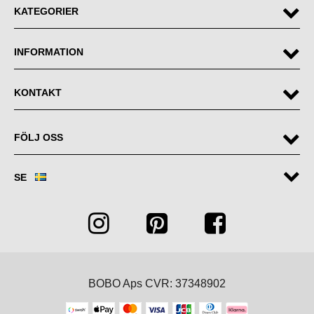
Om du är intresserad har vi också
produkter för många andra material
.
KATEGORIER
Se våra produkter för vård av marmor nedan!
INFORMATION
KONTAKT
FÖLJ OSS
SE
BOBO Aps CVR: 37348902