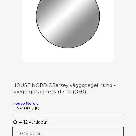
HOUSE NORDIC Jersey väggspegel, rund -
spegelglas och svart stål (Ø60)
House Nordic
HN-4001210
4-12 vardagar
1 049,00 kr.