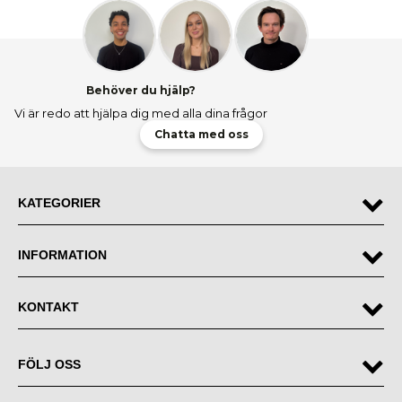
verkligen lätt att flytta runt på brickbordet, så ett brickbord begränsar inte
alls ens möjligheter att inreda hemmet.
Ett brickbord kan även enkelt användas som ett litet extrabord i
vardagsrummet, och samtidigt även ha ett annat soffbord, om det är det
man vill.
Behöver du hjälp?
Vi är redo att hjälpa dig med alla dina frågor
Chatta med oss
KATEGORIER
INFORMATION
KONTAKT
FÖLJ OSS