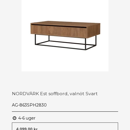
NORDVÄRK Est soffbord, valnöt Svart
AG-863SPH2830
4-6 uger
4 099,00 kr.