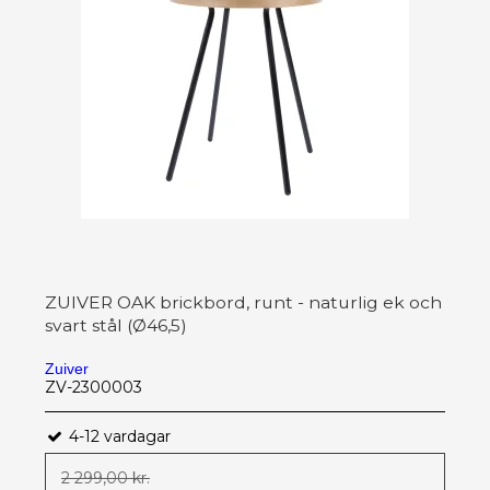
ZUIVER OAK brickbord, runt - naturlig ek och
svart stål (Ø46,5)
Zuiver
ZV-2300003
4-12 vardagar
2 299,00 kr.