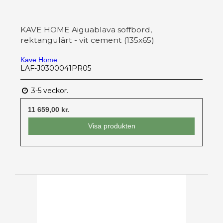
KAVE HOME Aiguablava soffbord,
rektangulärt - vit cement (135x65)
Kave Home
LAF-J0300041PR05
3-5 veckor.
11 659,00 kr.
Visa produkten