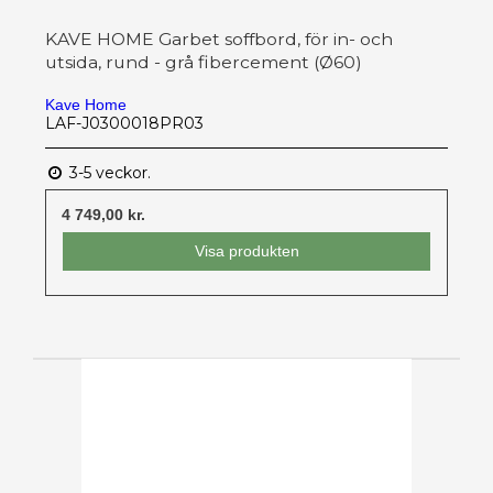
KAVE HOME Garbet soffbord, för in- och
utsida, rund - grå fibercement (Ø60)
Kave Home
LAF-J0300018PR03
3-5 veckor.
4 749,00 kr.
Visa produkten