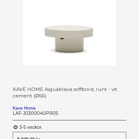
KAVE HOME Aiguablava soffbord, runt - vit
cement (Ø66)
Kave Home
LAF-J0300040PR05
3-5 veckor.
5 949,00 kr.