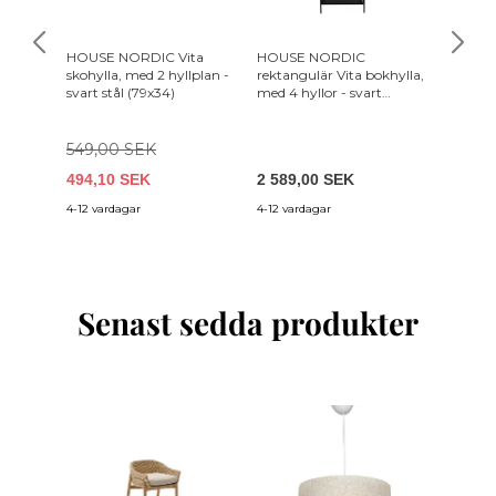
HOUSE NORDIC Vita
HOUSE NORDIC
HOUSE 
skohylla, med 2 hyllplan -
rektangulär Vita bokhylla,
bokhyll
svart stål (79x34)
med 4 hyllor - svart
svart m
melamin och stål
svart st
549,00 SEK
494,10 SEK
2 589,00 SEK
1 249,
4-12 vardagar
4-12 vardagar
4-12 var
Senast sedda produkter