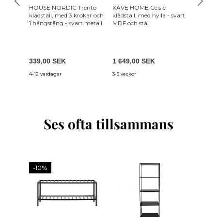
HOUSE NORDIC Trento
KAVE HOME Celsie
WOOOD J
klädställ, med 3 krokar och
klädställ, med hylla - svart
1 hängs
1 hängstång - svart metall
MDF och stål
trådhyll
339,00 SEK
1 649,00 SEK
1 809,
4-12 vardagar
3-5 veckor
8-14 var
Ses ofta tillsammans
-10%