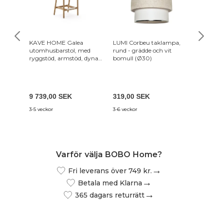
KAVE HOME Galea
LUMI Corbeu taklampa,
NORDV
utomhusbarstol, med
rund - grädde och vit
utomhu
ryggstöd, armstöd, dyna -
bomull (Ø30)
soffa - 
konstrotting och teakträ
polyest
(75cm)
9 739,00 SEK
319,00 SEK
9 579,
3-5 veckor
3-6 veckor
4-6 uger
Varför välja BOBO Home?
Fri leverans över 749 kr.
Betala med Klarna
365 dagars returrätt