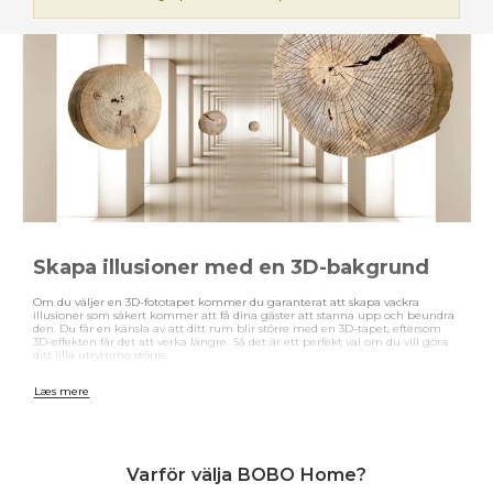
Skapa illusioner med en 3D-bakgrund
Om du väljer en 3D-fototapet kommer du garanterat att skapa vackra
illusioner som säkert kommer att få dina gäster att stanna upp och beundra
den. Du får en känsla av att ditt rum blir större med en 3D-tapet, eftersom
3D-effekten får det att verka längre. Så det är ett perfekt val om du vill göra
ditt lilla utrymme större.
Olika motiv
Læs mere
Oavsett om du gillar vita klara linjer, eller hellre vill ha massor av färger, så
har vi olika motiv och färger att välja mellan. Du kan ha illusionen av ett
fönster med en snygg, färgstark utsikt, eller så kan du välja något mer
geometriskt och grafiskt i coola färger som matchar den mer minimalistiska
Varför välja BOBO Home?
stilen.