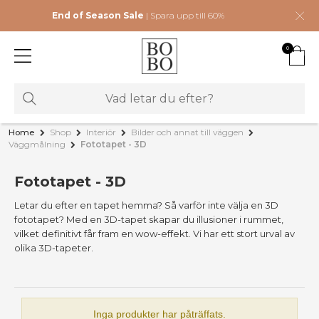
End of Season Sale
| Spara upp till 60%
0
Home
Shop
Interiör
Bilder och annat till väggen
Väggmålning
Fototapet - 3D
Fototapet - 3D
Letar du efter en tapet hemma? Så varför inte välja en 3D
fototapet? Med en 3D-tapet skapar du illusioner i rummet,
vilket definitivt får fram en wow-effekt. Vi har ett stort urval av
olika 3D-tapeter.
Inga produkter har påträffats.