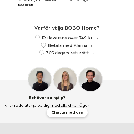
5-8 veckor (produceres ved
7-18 vardagar
5-8 veck
bestilling)
bestillin
Varför välja BOBO Home?
Fri leverans över 749 kr.
Betala med Klarna
365 dagars returrätt
Behöver du hjälp?
Vi är redo att hjälpa dig med alla dina frågor
Chatta med oss