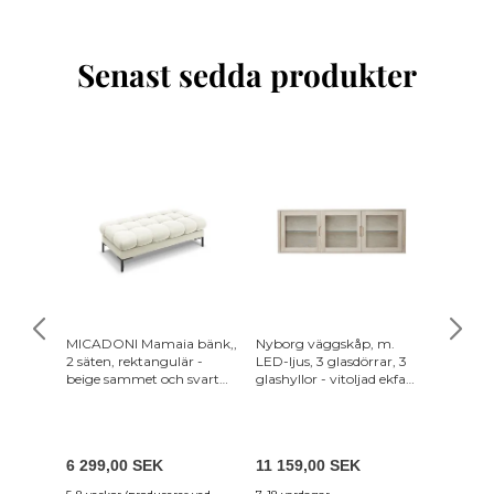
Senast sedda produkter
MICADONI Mamaia bänk,,
Nyborg väggskåp, m.
MICADO
2 säten, rektangulär -
LED-ljus, 3 glasdörrar, 3
schäslo
beige sammet och svart
glashyllor - vitoljad ekfanér
sammet 
metall (62x133x41)
och ek
(150x95
6 299,00 SEK
11 159,00 SEK
10 889