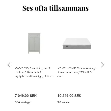
Ses ofta tillsammans
WOOOD Eva skåp, m. 2
KAVE HOME Eva memory
KAVE 
luckor, 1 låda och 2
foam madrass, 135 x 190
foam ma
hyllplan - dimmig grå furu
cm
cm
7 049,00 SEK
10 249,00 SEK
9 199,
8-14 vardagar
3-5 veckor
3-5 vecko