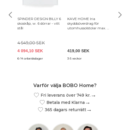
SPINDER DESIGN BILLY 6
KAVE HOME Iria
VASAGL
skoskåp, w. 6 dörrar - vitt
skyddsöverdrag för
Tvättst
stål
utomhussolstolar max. 75
lampor 
x 205 cm - grå polyester
Justerba
och 3 ö
Modern
4 549,00 SEK
4 094,10 SEK
419,00 SEK
1 249,
6-14 arbeidsdager
3-5 veckor
2-4 vard
Varför välja BOBO Home?
Fri leverans över 749 kr.
Betala med Klarna
365 dagars returrätt