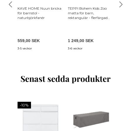
KAVE HOME Nuun bricka
TEPPI Bohem Kids Zoo
SONGMI
för barnstol -
matta för barn,
arkivsk
naturbjörkfanér
rektangulär - flerfärgad
lådor, 
polyester (120x180)
pappers
montera
hemmako
cm (L x
559,00 SEK
1 249,00 SEK
1 549,
OFC63
3-5 veckor
3-6 veckor
2-4 vard
Senast sedda produkter
-10%