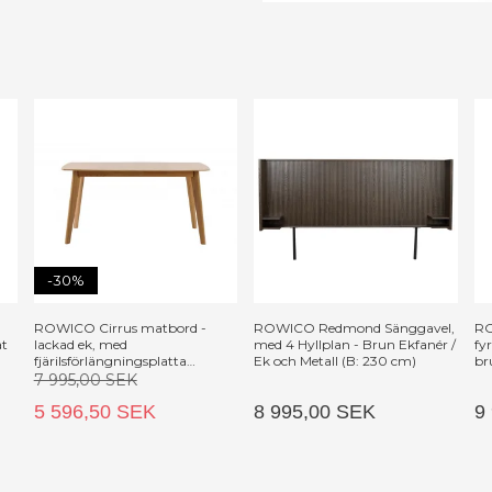
-30%
ROWICO Cirrus matbord -
ROWICO Redmond Sänggavel,
RO
at
lackad ek, med
med 4 Hyllplan - Brun Ekfanér /
fy
fjärilsförlängningsplatta
Ek och Metall (B: 230 cm)
br
(150x90)
7 995,00 SEK
5 596,50 SEK
8 995,00 SEK
9