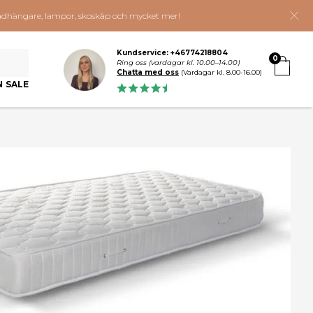
 klädhängare, lampor, skoskåp och mycket mer!
Kundservice: +46774218804
0
Ring oss (vardagar kl. 10.00–14.00)
Chatta med oss
(Vardagar kl. 8.00-16.00)
N SALE