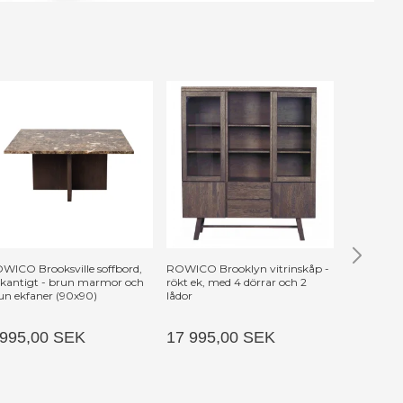
WICO Brooksville soffbord,
ROWICO Brooklyn vitrinskåp -
ROWICO E
rkantigt - brun marmor och
rökt ek, med 4 dörrar och 2
Rektangulä
un ekfaner (90x90)
lådor
95 cm)
 995,00 SEK
17 995,00 SEK
18 995