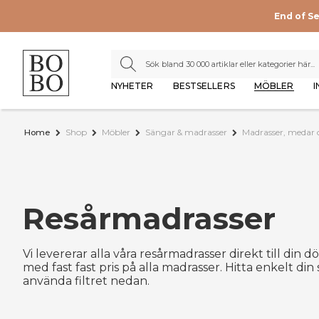
End of S
NYHETER
BESTSELLERS
MÖBLER
I
Home
Shop
Möbler
Sängar & madrasser
Madrasser, medar
Resårmadrasser
Vi levererar alla våra resårmadrasser direkt till din dörr
med fast fast pris på alla madrasser. Hitta enkelt di
använda filtret nedan.