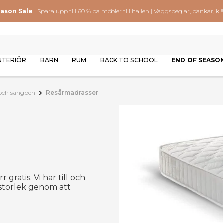
eason Sale
| Spara upp till 60 % på möbler till hallen | Väggspeglar, bänkar,
NTERIÖR
BARN
RUM
BACK TO SCHOOL
END OF SEASO
 och sängben
Resårmadrasser
 gratis. Vi har till och
n storlek genom att