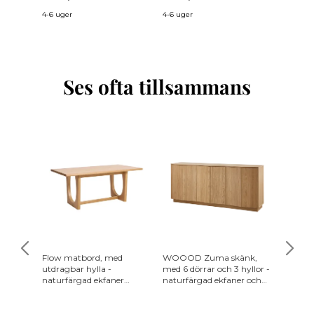
4-6 uger
4-6 uger
4-6 uger
Ses ofta tillsammans
Flow matbord, med
WOOOD Zuma skänk,
HOUSE
utdragbar hylla -
med 6 dörrar och 3 hyllor -
Vitrinsk
naturfärgad ekfaner
naturfärgad ekfaner och
metallb
(95x180)
ek
80x40x