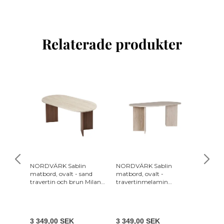
Relaterade produkter
NORDVÄRK Sablin
NORDVÄRK Sablin
NORDVÄ
matbord, ovalt - sand
matbord, ovalt -
matbord
travertin och brun Milano
travertinmelamin
Venezi
valnöt melamin (180x90)
(180x89,5)
(180x90
3 349,00 SEK
3 349,00 SEK
4 249,