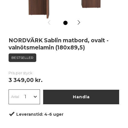
1
NORDVÄRK Sablin matbord, ovalt -
valnötsmelamin (180x89,5)
BESTSELLER
Pris per styck
3 349,00 kr.
Handla
Leveranstid:
4-6 uger