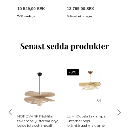
10 549,00 SEK
13 799,00 SEK
4 759,
7-18 vardagar
6-14 arbeidsdager
7-18 var
Senast sedda produkter
-8%
NORDVÄRK Påsklilja
LUMI Duvela taklampa,
ROWICO
taklampa, justerbar höjd -
justerbar höjd -
Ovalt -
beige jute och metall
krämfärgad makramé
och Ek 