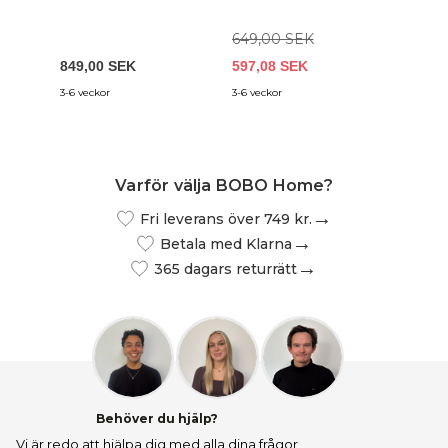
649,00 SEK
849,00 SEK
597,08 SEK
4 995,
3-6 veckor
3-6 veckor
9-17 var
Varför välja BOBO Home?
Fri leverans över 749 kr.
Betala med Klarna
365 dagars returrätt
Behöver du hjälp?
Vi är redo att hjälpa dig med alla dina frågor