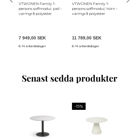
VTWONEN Family 1-
VTWONEN Family 1-
VCM NO
persons soffmodul, pall -
persons soffmodul, hörn -
kökshyll
varmgrå polyester
varmgrå polyester
och sva
7 949,00 SEK
11 789,00 SEK
1 936,
6-14 arbeidsdager
6-14 arbeidsdager
5-10 var
Senast sedda produkter
-15%
-10%