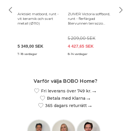
Arktiskt matbord, runt -
ZUIVER Victoria soffbord,
SPINDE
vit keramik och svart
runt - flerfärgad
skoskåp,
metall (Ø110)
återvunnen terrazzo
stål
(Ø50)
5 209,00 SEK
4 549
5 349,00 SEK
4 427,65 SEK
4 094,
7-18 vardagar
8-14 vardagar
6-14 arb
Varför välja BOBO Home?
Fri leverans över 749 kr.
Betala med Klarna
365 dagars returrätt