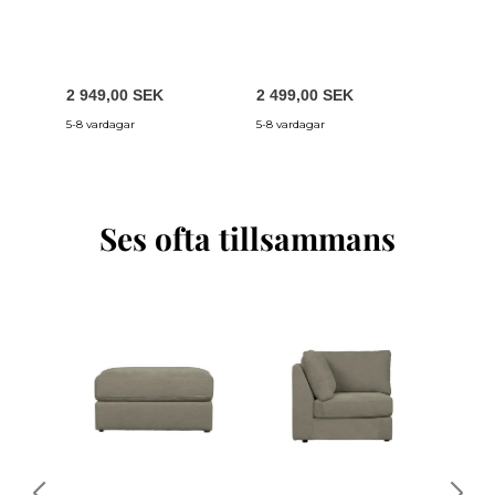
2 949,00 SEK
2 499,00 SEK
2 849,
5-8 vardagar
5-8 vardagar
5-8 vard
Ses ofta tillsammans