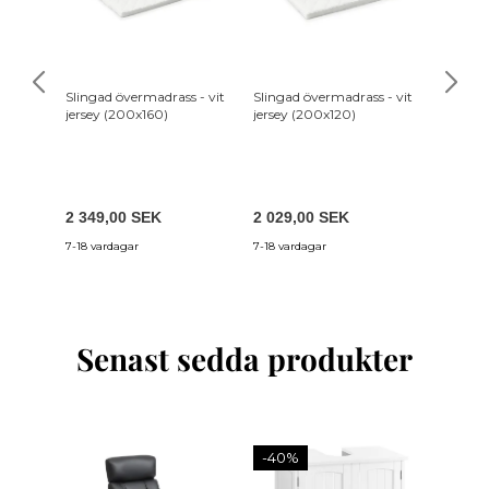
Slingad övermadrass - vit
Slingad övermadrass - vit
Slingad
jersey (200x160)
jersey (200x120)
jersey 
2 349,00 SEK
2 029,00 SEK
1 479,
7-18 vardagar
7-18 vardagar
7-18 var
Senast sedda produkter
-40%
-10%