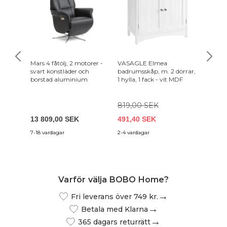
Mars 4 fåtölj, 2 motorer -
VASAGLE Elmea
SPINDE
svart konstläder och
badrumsskåp, m. 2 dörrar,
skoskåp,
borstad aluminium
1 hylla, 1 fack - vit MDF
stål
819,00 SEK
4 549
13 809,00 SEK
491,40 SEK
4 094,
7-18 vardagar
2-4 vardagar
6-14 arb
Varför välja BOBO Home?
Fri leverans över 749 kr.
Betala med Klarna
365 dagars returrätt