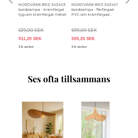
NORDVÄRK BRZ-343403
NORDVÄRK BRZ-343401
NORDV
bordslampa - krämfärgat
bordslampa - flerfärgad
bordsl
tyg och krämfärgat metall
PVC och krämfärgad
och kr
metall
639,00 SEK
699,00 SEK
399,0
511,20 SEK
559,20 SEK
359,1
3-6 veckor
3-6 veckor
3-6 vecko
Ses ofta tillsammans
-5%