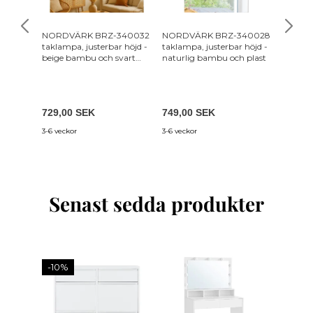
NORDVÄRK BRZ-340032
NORDVÄRK BRZ-340028
NORDV
taklampa, justerbar höjd -
taklampa, justerbar höjd -
golvlam
beige bambu och svart
naturlig bambu och plast
plast
1 949
729,00 SEK
749,00 SEK
1 851,
3-6 veckor
3-6 veckor
3-6 vecko
Senast sedda produkter
-10%