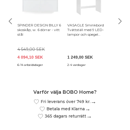
SPINDER DESIGN BILLY 6
VASAGLE Sminkbord
SPINDE
skoskåp, w. 6 dörrar - vitt
Tvättställ med 9 LED-
skoskåp,
stål
lampor och spegel
silkesle
Justerbar ljusstyrka 2 lådor
och 3 öppna fack Lådor
Modern Vit RDT120T10
4 549,00 SEK
4 094,10 SEK
1 249,00 SEK
4 449,
6-14 arbeidsdager
2-4 vardagar
4-12 arb
Varför välja BOBO Home?
Fri leverans över 749 kr.
Betala med Klarna
365 dagars returrätt