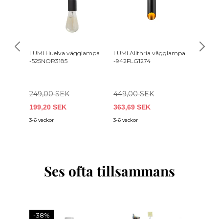
LUMI Huelva vägglampa
LUMI Alithria vägglampa
LUMI T
-525NOR3185
-942FLG1274
-584TT
249,00 SEK
449,00 SEK
2 679
199,20 SEK
363,69 SEK
2 143,
3-6 veckor
3-6 veckor
4-6 uger
Ses ofta tillsammans
-38%
-25%