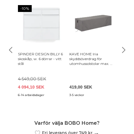
-10%
SPINDER DESIGN BILLY 6
KAVE HOME Iria
VASAGL
skoskåp, w. 6 dörrar - vitt
skyddsöverdrag för
Tvättst
stål
utomhussolstolar max. 75
lampor 
x 205 cm - grå polyester
Justerba
och 3 ö
Modern
4 549,00 SEK
4 094,10 SEK
419,00 SEK
1 249,
6-14 arbeidsdager
3-5 veckor
2-4 vard
Varför välja BOBO Home?
Fri leverans över 749 kr.