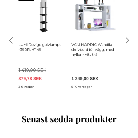
LUMI Rovigo golvlampa
VCM NORDIC Wandila
LUMI A
-390FLH1149
skrivbord för vägg, med
bordsla
hyllor - vitt trä
metall
1 419,00 SEK
729,0
879,78 SEK
1 249,00 SEK
546,7
3-6 veckor
5-10 vardagar
3-6 vecko
Senast sedda produkter