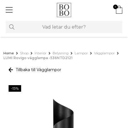
0
Home
Shop
Interiör
Belysning
Lampor
Vägglampor
LUMI Rovigo vägglampa -536NTD2121
Tillbaka till Vägglampor
-15%