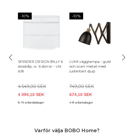
-10%
-10%
SPINDER DESIGN BILLY 6
LUMI vägglampa - guld
TVILUM
skoskåp, w. 6 dörrar - vitt
och svart metall med
lådor - v
stål
justerbart djup
4 549,00 SEK
749,00 SEK
4 094,10 SEK
674,10 SEK
1 499,
6-14 arbeidsdager
4-8 arbetsdagar
2-4 vard
Varför välja BOBO Home?