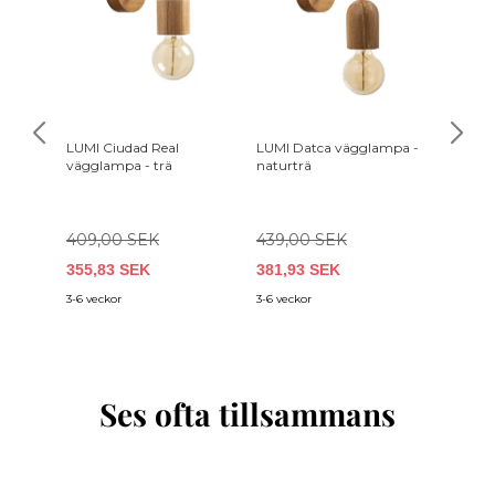
LUMI Ciudad Real
LUMI Datca vägglampa -
KAVE 
vägglampa - trä
naturträ
vägglam
bomull/
bokträ
409,00 SEK
439,00 SEK
355,83 SEK
381,93 SEK
679,0
3-6 veckor
3-6 veckor
3-5 vecko
Ses ofta tillsammans