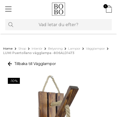
0
Home
Shop
Interiör
Belysning
Lampor
Vägglampor
LUMI Puertollano vägglampa -806ALD1473
Tillbaka till Vägglampor
-10%