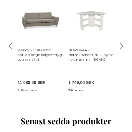
-30%
Wendy 2,5-sits soffa -
NORDVÄRK
TVILUM 
antilop beige polyestertyg
Hörnskrivbord, m. 4 hyllor
med 6 L
och svart trä
- vit melamin (80x80)
Folie oc
3 919
11 089,00 SEK
1 749,00 SEK
2 743,
7-18 vardagar
3-6 veckor
7-12 var
Senast sedda produkter