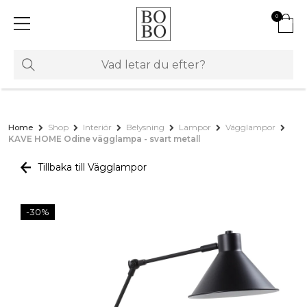
0
Home
Shop
Interiör
Belysning
Lampor
Vägglampor
KAVE HOME Odine vägglampa - svart metall
Tillbaka till Vägglampor
-30%