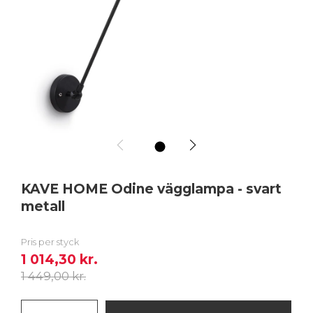
1
KAVE HOME Odine vägglampa - svart
metall
Pris per styck
1 014,30 kr.
1 449,00 kr.