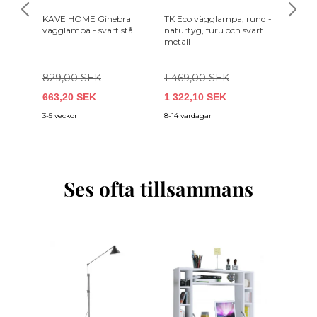
KAVE HOME Ginebra
TK Eco vägglampa, rund -
TK Dev
vägglampa - svart stål
naturtyg, furu och svart
naturty
metall
stål
829,00 SEK
1 469,00 SEK
1 259,
663,20 SEK
1 322,10 SEK
1 133,
3-5 veckor
8-14 vardagar
8-14 var
Ses ofta tillsammans
-30%