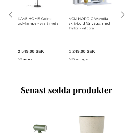
KAVE HOME Odine
VCM NORDIC Wandila
NORDVÄ
golvlampa - svart metall
skrivbord för vägg, med
bord, w.
hyllor - vitt trä
melami
(180x29
1 849
2 549,00 SEK
1 249,00 SEK
1 294,
3-5 veckor
5-10 vardagar
3-6 vecko
Senast sedda produkter
-6%