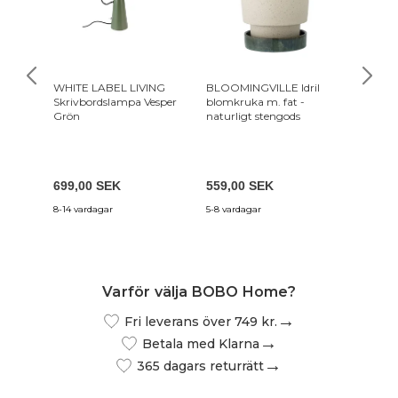
WHITE LABEL LIVING
BLOOMINGVILLE Idril
NORDV
Skrivbordslampa Vesper
blomkruka m. fat -
väggla
Grön
naturligt stengods
travert
1 349
699,00 SEK
559,00 SEK
1 268,
8-14 vardagar
5-8 vardagar
3-6 vecko
Varför välja BOBO Home?
Fri leverans över 749 kr.
Betala med Klarna
365 dagars returrätt