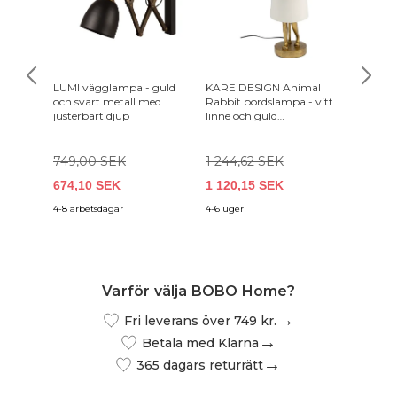
LUMI vägglampa - guld
KARE DESIGN Animal
ACT NO
och svart metall med
Rabbit bordslampa - vitt
soffbord
justerbart djup
linne och guld
rektang
polyresin/stål (H:50cm)
grått p
marmor
2)
749,00 SEK
1 244,62 SEK
674,10 SEK
1 120,15 SEK
6 829,
4-8 arbetsdagar
4-6 uger
7-18 var
Varför välja BOBO Home?
Fri leverans över 749 kr.
Betala med Klarna
365 dagars returrätt