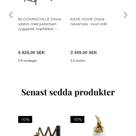
BLOOMINGVILLE Dione
KAVE HOME Dione
VCM NO
solstol, med justerbart
taklampa - svart stål
skoställ
ryggstöd, hopfällbar -
vaddera
brun rotting
svart m
6 829,00 SEK
3 449,00 SEK
1 244,
5-8 vardagar
3-5 veckor
5-10 var
Senast sedda produkter
-10%
-10%