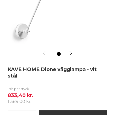
1
KAVE HOME Dione vägglampa - vit
stål
Pris per styck
833,40 kr.
1 389,00 kr.