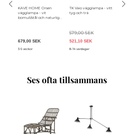
KAVE HOME Orsen
TK Vaio vägglampa - vitt
KAVE H
vägglampa - vit
tyg och trä
vägglam
bomull/stål och naturligt
bokträ
579,00 SEK
679,00 SEK
521,10 SEK
559,0
3-5 veckor
8-14 vardagar
3-5 vecko
Ses ofta tillsammans