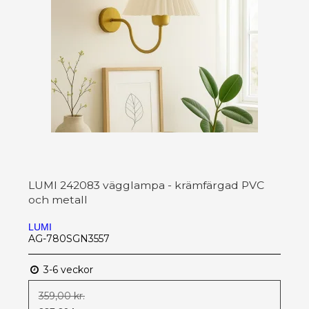
LUMI 242083 vägglampa - krämfärgad PVC
och metall
LUMI
AG-780SGN3557
3-6 veckor
359,00 kr.