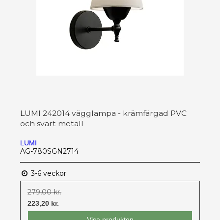
LUMI 242014 vägglampa - krämfärgad PVC
och svart metall
LUMI
AG-780SGN2714
3-6 veckor
279,00 kr.
223,20 kr.
Visa produkten