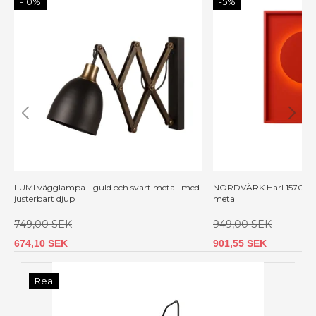
-10%
-5%
LUMI vägglampa - guld och svart metall med
NORDVÄRK Harl 15700 v
justerbart djup
metall
749,00 SEK
949,00 SEK
674,10 SEK
901,55 SEK
Rea