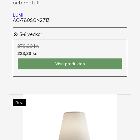
och metall
LUMI
AG-780SGN2713
3-6 veckor
279,00 kr.
223,20 kr.
Visa produkten
Rea