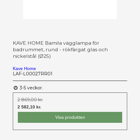
KAVE HOME Bamila vägglampa för
badrummet, rund - rökfärgat glas och
nickelstål (Ø25)
Kave Home
LAF-L00027RR01
3-5 veckor.
2 869,00 kr.
2 582,10 kr.
Visa produkten