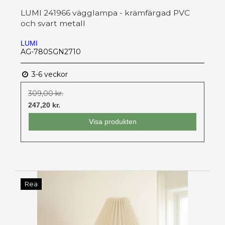
LUMI 241966 vägglampa - krämfärgad PVC
och svart metall
LUMI
AG-780SGN2710
3-6 veckor
309,00 kr.
247,20 kr.
Visa produkten
Rea