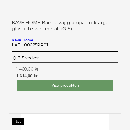
KAVE HOME Bamila vägglampa - rökfärgat
glas och svart metall (Ø15)
Kave Home
LAF-L00025RR01
3-5 veckor.
1 460,00 kr.
1 314,00 kr.
Visa produkten
Rea