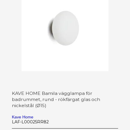
KAVE HOME Bamila vägglampa för
badrummet, rund - rökfärgat glas och
nickelstål (Ø15)
Kave Home
LAF-L00025RR82