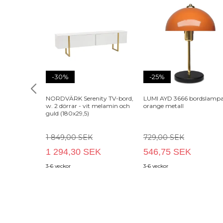
-30%
-25%
NORDVÄRK Serenity TV-bord,
LUMI AYD 3666 bordslampa
w. 2 dörrar - vit melamin och
orange metall
guld (180x29,5)
1 849,00 SEK
729,00 SEK
1 294,30 SEK
546,75 SEK
3-6 veckor
3-6 veckor