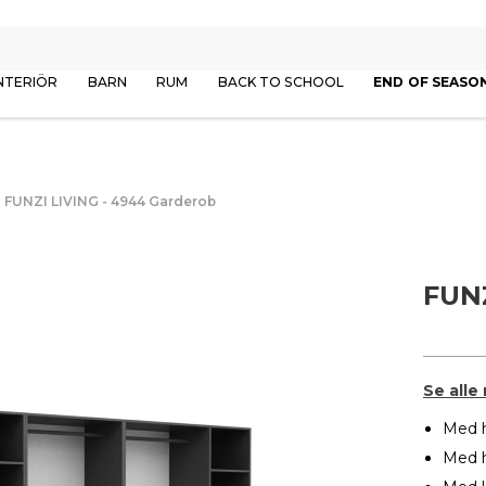
NTERIÖR
BARN
RUM
BACK TO SCHOOL
END OF SEASO
FUNZI LIVING - 4944 Garderob
FUNZ
Se alle
Med h
Med 