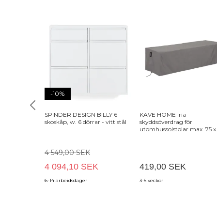
-10%
SPINDER DESIGN BILLY 6
KAVE HOME Iria
skoskåp, w. 6 dörrar - vitt stål
skyddsöverdrag för
utomhussolstolar max. 75 x
205 cm - grå polyester
4 549,00 SEK
4 094,10 SEK
419,00 SEK
6-14 arbeidsdager
3-5 veckor