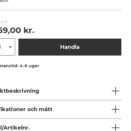
ådor
styck
59,00 kr.
Handla
eranstid:
4-6 uger
ktbeskrivning
fikationer och mått
/Artikelnr.