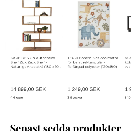
 -
KARE DESIGN Authentico
TEPPI Bohem Kids Zoo matta
VC
Shelf Zick Zack Shelf -
för barn, rektangulär -
kök
Naturligt Akaciaträ (180 x 100
flerfärgad polyester (120x180)
sva
cm)
14 899,00 SEK
1 249,00 SEK
1 
4-6 uger
3-6 veckor
5-10
Senast sedda produkter