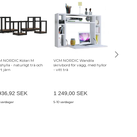
M NORDIC Kolari M
VCM NORDIC Wandila
NORDVÄRK H
shylla - naturligt trä och
skrivbord för vägg, med hyllor
m. 4 hyllor -
rt järn
- vitt trä
(80x80)
936,92 SEK
1 249,00 SEK
1 749,00
 vardagar
5-10 vardagar
3-6 veckor