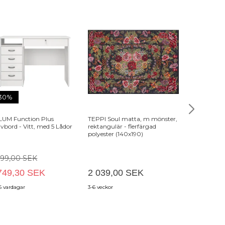
30%
LUM Function Plus
TEPPI Soul matta, m mönster,
KAVE HOME 
ivbord - Vitt, med 5 Lådor
rektangulär - flerfärgad
badrumshylla
polyester (140x190)
valnötsfinish
499,00 SEK
749,30 SEK
2 039,00 SEK
749,00 S
6 vardagar
3-6 veckor
3-5 veckor