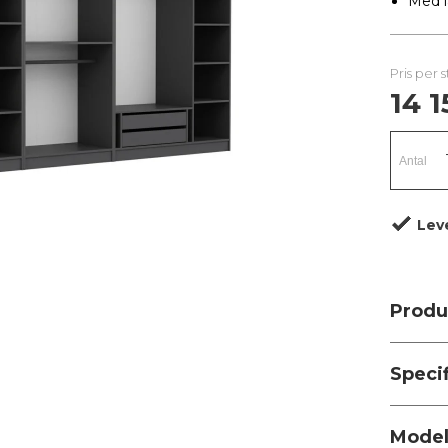
Med l
Pris per 
14 1
Lev
Produ
Speci
Modell