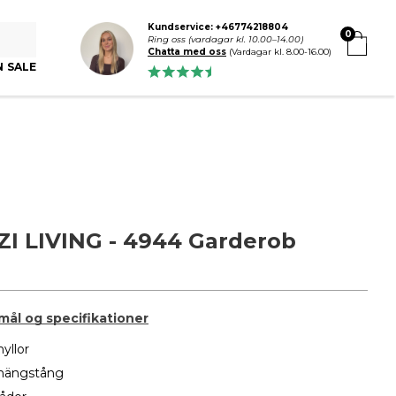
Kundservice: +46774218804
0
Ring oss (vardagar kl. 10.00–14.00)
Chatta med oss
(Vardagar kl. 8.00-16.00)
N SALE
I LIVING - 4944 Garderob
 mål og specifikationer
yllor
hängstång