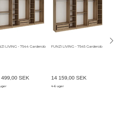
ZI LIVING - 7544 Garderob
FUNZI LIVING - 7545 Garderob
FUNZI LIVING
 499,00 SEK
14 159,00 SEK
10 619,0
 uger
4-6 uger
4-6 uger