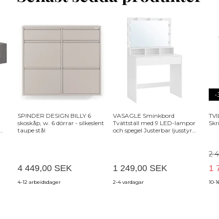
-
SPINDER DESIGN BILLY 6
VASAGLE Sminkbord
TVI
skoskåp, w. 6 dörrar - silkeslent
Tvättställ med 9 LED-lampor
Skr
taupe stål
och spegel Justerbar ljusstyrka
2 lådor och 3 öppna fack Lådor
Modern Vit RDT120T10
2 
4 449,00 SEK
1 249,00 SEK
1 
4-12 arbeidsdager
2-4 vardagar
10-1