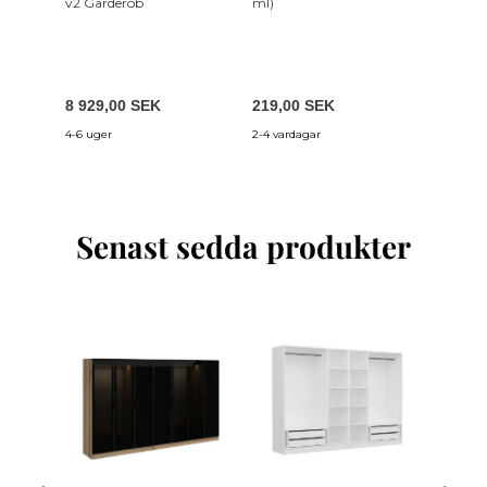
v2 Garderob
ml)
Vit gar
8 929,00 SEK
219,00 SEK
3 679,
4-6 uger
2-4 vardagar
4-6 uger
Senast sedda produkter