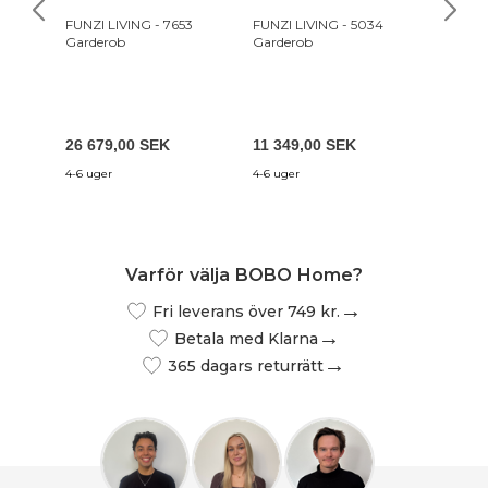
FUNZI LIVING - 7653
FUNZI LIVING - 5034
FUNZI L
Garderob
Garderob
Garder
26 679,00 SEK
11 349,00 SEK
23 669
4-6 uger
4-6 uger
4-6 uger
Varför välja BOBO Home?
Fri leverans över 749 kr.
Betala med Klarna
365 dagars returrätt