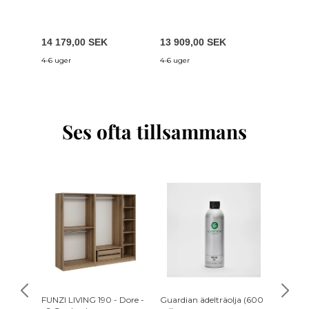
14 179,00 SEK
13 909,00 SEK
14 329
4-6 uger
4-6 uger
4-6 uger
Ses ofta tillsammans
FUNZI LIVING 190 - Dore -
Guardian ädelträolja (600
FUNZI L