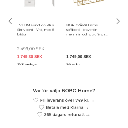
TVILUM Function Plus
NORDVÄRK Defne
MICADO
Skrivbord - Vitt, med 5
soffbord - travertin
Symmetr
Lådor
melamin och guldfärgad
sittpla
metall (set om 3)
och svar
2 499,00 SEK
1 749,30 SEK
1 749,00 SEK
29 999
10-16 vardagar
3-6 veckor
5-8 veck
bestillin
Varför välja BOBO Home?
Fri leverans över 749 kr.
Betala med Klarna
365 dagars returrätt