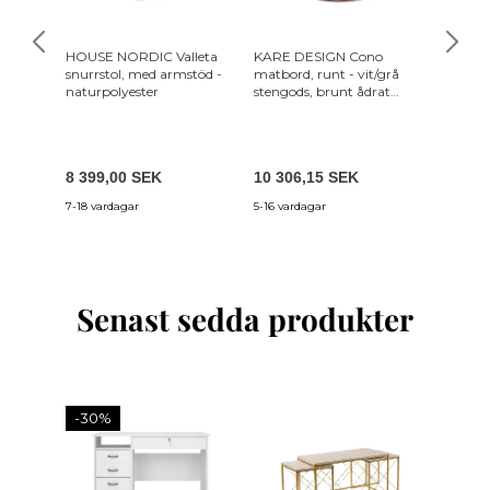
HOUSE NORDIC Valleta
KARE DESIGN Cono
WHITE 
snurrstol, med armstöd -
matbord, runt - vit/grå
Almira 
naturpolyester
stengods, brunt ådrat
snövit 
papper och guldstål
och val
(Ø120)
(200x9
8 399,00 SEK
10 306,15 SEK
12 109
7-18 vardagar
5-16 vardagar
8-14 var
Senast sedda produkter
-30%