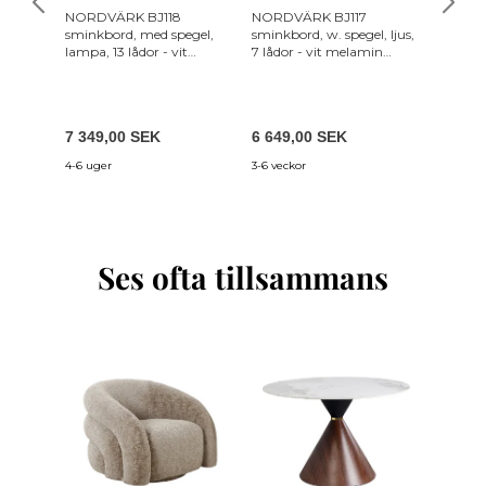
NORDVÄRK BJ118
NORDVÄRK BJ117
NORDVÄ
sminkbord, med spegel,
sminkbord, w. spegel, ljus,
sminkbo
lampa, 13 lådor - vit
7 lådor - vit melamin
hyllor o
melamin (120x44,5)
(90x44,5)
melami
7 349,00 SEK
6 649,00 SEK
6 049,
4-6 uger
3-6 veckor
3-6 vecko
Ses ofta tillsammans