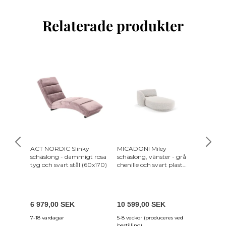
Relaterade produkter
ACT NORDIC Slinky
MICADONI Miley
ACT NO
schäslong - dammigt rosa
schäslong, vänster - grå
schäslo
tyg och svart stål (60x170)
chenille och svart plast
horison
(150x95x70)
cognacs
svart st
6 979,00 SEK
10 599,00 SEK
7 059,
7-18 vardagar
5-8 veckor (produceres ved
7-18 var
bestilling)