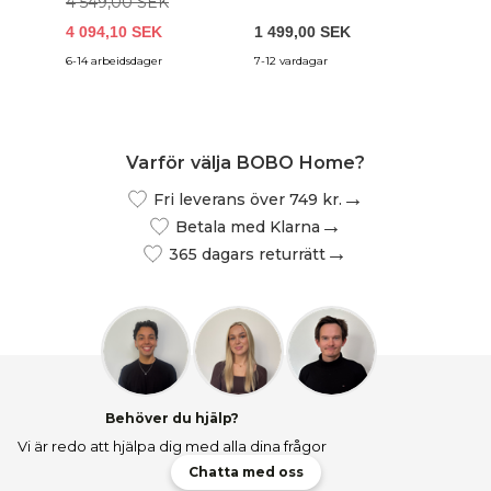
4 549,00 SEK
4 094,10 SEK
1 499,00 SEK
4 449,
6-14 arbeidsdager
7-12 vardagar
4-12 arb
Varför välja BOBO Home?
Fri leverans över 749 kr.
Betala med Klarna
365 dagars returrätt
Behöver du hjälp?
Vi är redo att hjälpa dig med alla dina frågor
Chatta med oss