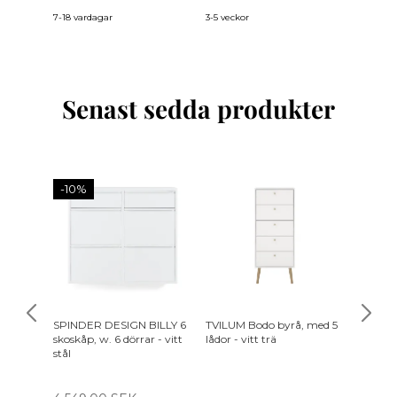
7-18 vardagar
3-5 veckor
3-5 vecko
Senast sedda produkter
-10%
SPINDER DESIGN BILLY 6
TVILUM Bodo byrå, med 5
SPINDE
skoskåp, w. 6 dörrar - vitt
lådor - vitt trä
skoskåp,
stål
silkesle