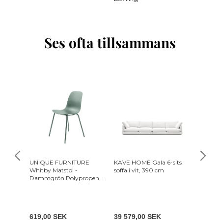
Ses ofta tillsammans
-10%
UNIQUE FURNITURE
KAVE HOME Gala 6-sits
KAVE H
Whitby Matstol -
soffa i vit, 390 cm
golvlam
Dammgrön Polypropen
ytfinish
och Dammgrön Metall
marmo
3 449
619,00 SEK
39 579,00 SEK
3 104,