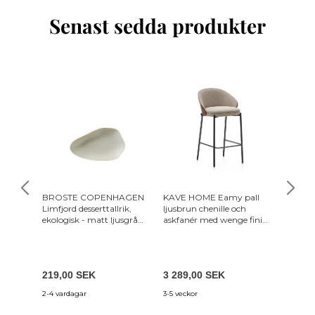
Senast sedda produkter
BROSTE COPENHAGEN
KAVE HOME Eamy pall
Nola m
Limfjord desserttallrik,
ljusbrun chenille och
utdragb
ekologisk - matt ljusgrå
askfanér med wenge finish
(Ø120-1
stengods (14,8x24)
och svart metall, 6
219,00 SEK
3 289,00 SEK
10 319
2-4 vardagar
3-5 veckor
7-18 var