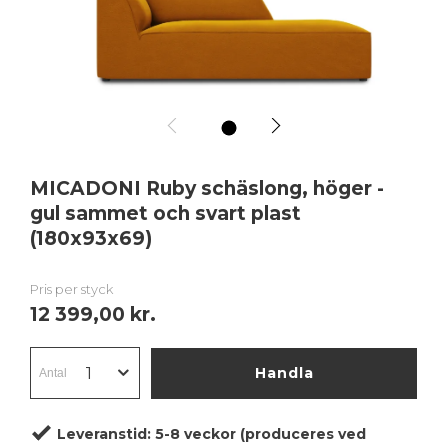
1
MICADONI Ruby schäslong, höger -
gul sammet och svart plast
(180x93x69)
Pris per styck
12 399,00 kr.
Handla
Leveranstid:
5-8 veckor (produceres ved