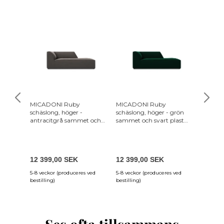
MICADONI Ruby
MICADONI Ruby
MICAD
schäslong, höger -
schäslong, höger - grön
schäslo
antracitgrå sammet och
sammet och svart plast
sammet 
svart plast (180x93x69)
(180x93x69)
(180x93
12 399,00 SEK
12 399,00 SEK
12 399
5-8 veckor (produceres ved
5-8 veckor (produceres ved
5-8 veck
bestilling)
bestilling)
bestillin