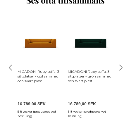
Ses ofta tillsammans
-30%
MICADONI Ruby soffa, 3
MICADONI Ruby soffa, 3
BROST
sittplatser - gul sammet
sittplatser - grön sammet
Ruby v
och svart plast
och svart plast
ekologi
svart M
1 989
16 789,00 SEK
16 789,00 SEK
1 392,
5-8 veckor (produceres ved
5-8 veckor (produceres ved
4-12 var
bestilling)
bestilling)