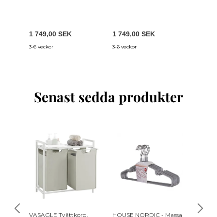
1 749,00 SEK
1 749,00 SEK
1 029,
3-6 veckor
3-6 veckor
4-12 var
Senast sedda produkter
-30%
VASAGLE Tvättkorg,
HOUSE NORDIC - Massa
TVILUM 