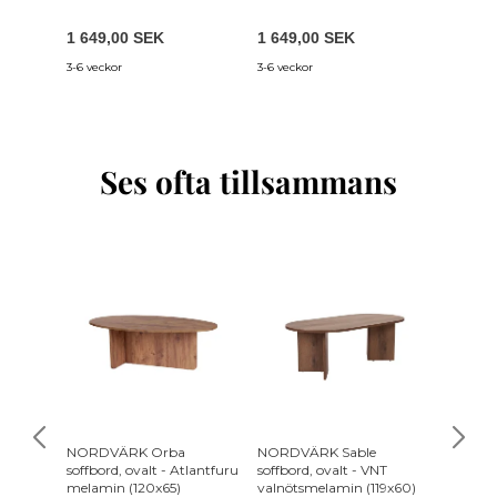
1 649,00 SEK
1 649,00 SEK
2 549,
3-6 veckor
3-6 veckor
3-6 vecko
Ses ofta tillsammans
NORDVÄRK Orba
NORDVÄRK Sable
HOUSE
soffbord, ovalt - Atlantfuru
soffbord, ovalt - VNT
matbord
melamin (120x65)
valnötsmelamin (119x60)
mässing 