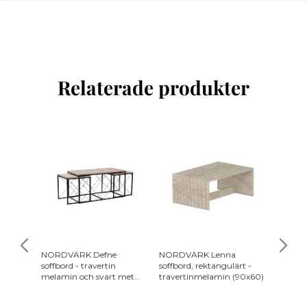
Relaterade produkter
NORDVÄRK Defne
NORDVÄRK Lenna
NORDV
soffbord - travertin
soffbord, rektangulärt -
soffbord
melamin och svart metall
travertinmelamin (90x60)
travert
(set om 3)
(100x6