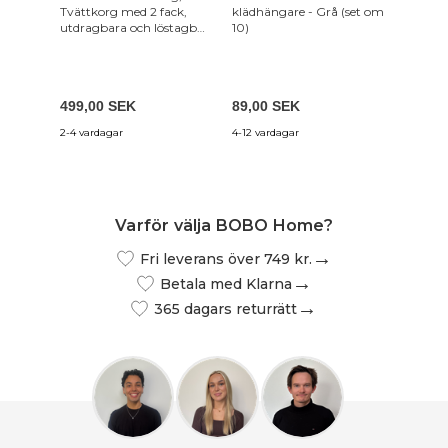
Tvättkorg med 2 fack,
klädhängare - Grå (set om
vit lam
utdragbara och löstagbara
10)
och 3 l
tvättpåsar, tvättsortering,
hylla, metallram, 2 x 46L,
73 x 33 x 72 cm, Vit
3 489
BLH201W01
499,00 SEK
89,00 SEK
2 442,
2-4 vardagar
4-12 vardagar
7-12 var
Varför välja BOBO Home?
Fri leverans över 749 kr.
Betala med Klarna
365 dagars returrätt