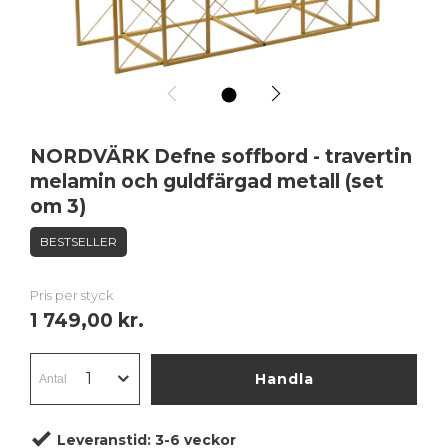
1
NORDVÄRK Defne soffbord - travertin
melamin och guldfärgad metall (set
om 3)
BESTSELLER
Pris per styck
1 749,00 kr.
Handla
Leveranstid:
3-6 veckor