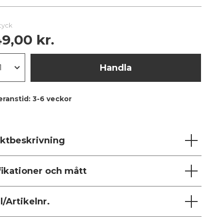
styck
9,00 kr.
Handla
eranstid:
3-6 veckor
ktbeskrivning
fikationer och mått
/Artikelnr.