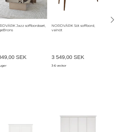
DVÄRK Jazz soffbordsset,
NORDVÄRK Söt soffbord,
WOOOD Flash 
geBrons
valnöt
och valnötsf
(110x60)
049,00 SEK
3 549,00 SEK
4 449,00
 uger
3-6 veckor
8-14 vardagar