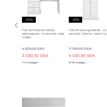
-30%
-35%
TVILUM Paris skrivbord -
TVILUM paris garderob - vit
rektangulärt, vit laminat, med
laminat, 2 dörrar, med 4 hyl
3 lådor
4 329,00 SEK
7 749,00 SEK
3 030,30 SEK
5 036,85 SEK
7-12 vardagar
10-16 vardagar