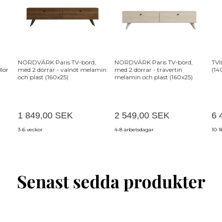
NORDVÄRK Paris TV-bord,
NORDVÄRK Paris TV-bord,
TVI
lor
med 2 dörrar - valnöt melamin
med 2 dörrar - travertin
(14
och plast (160x25)
melamin och plast (160x25)
1 849,00 SEK
2 549,00 SEK
6 
3-6 veckor
4-8 arbetsdagar
10-1
Senast sedda produkter