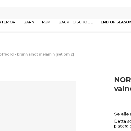
NTERIÖR
BARN
RUM
BACK TO SCHOOL
END OF SEASO
fbord - brun valnöt melamin (set om 2)
NORD
valn
Se alle
Detta so
placera 