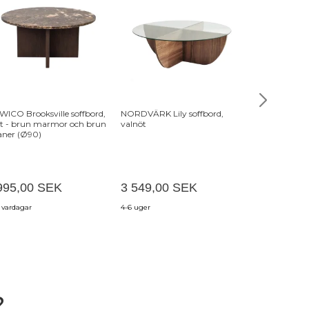
ICO Brooksville soffbord,
NORDVÄRK Lily soffbord,
NORDVÄRK Go
t - brun marmor och brun
valnöt
och 2 vägghyl
aner (Ø90)
melamin och 
om 3)
995,00 SEK
3 549,00 SEK
5 383,08
 vardagar
4-6 uger
3-6 veckor
?