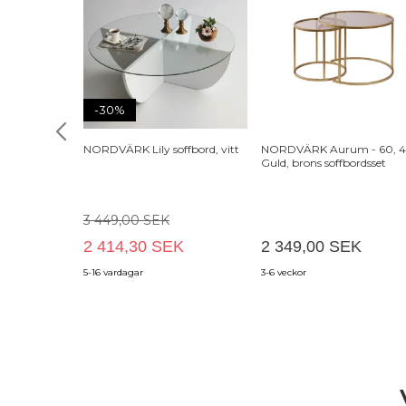
-30%
NORDVÄRK Lily soffbord, vitt
NORDVÄRK Aurum - 60, 4
Guld, brons soffbordsset
3 449,00 SEK
2 414,30 SEK
2 349,00 SEK
5-16 vardagar
3-6 veckor