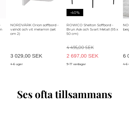
-40%
-
NORDVÄRK Orion soffbord -
ROWICO Shelton Soffbord -
NOR
in
valnöt och vit melamin (set
Brun Ask och Svart Metall (95 x
bei
om 2)
50 cm)
4 495,00 SEK
3 029,00 SEK
2 697,00 SEK
6 
4-6 uger
9-17 vardagar
4-6
Ses ofta tillsammans