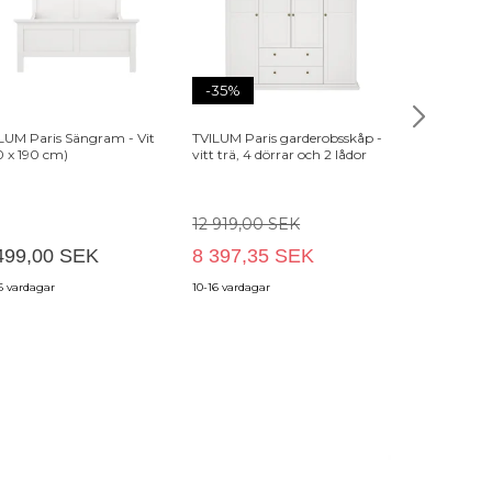
-35%
-30%
LUM Paris Sängram - Vit
TVILUM Paris garderobsskåp -
TVILUM paris 
0 x 190 cm)
vitt trä, 4 dörrar och 2 lådor
laminat, 8 lå
12 919,00 SEK
8 179,00 
499,00 SEK
8 397,35 SEK
5 725,30
6 vardagar
10-16 vardagar
10-16 vardagar