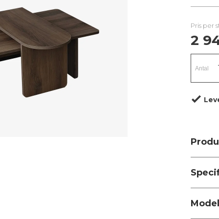
Pris per 
2 94
Lev
Produ
Speci
Modell