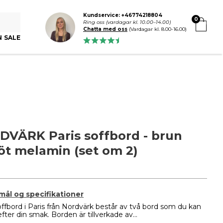
Kundservice: +46774218804
0
Ring oss (vardagar kl. 10.00–14.00)
Chatta med oss
(Vardagar kl. 8.00-16.00)
N SALE
VÄRK Paris soffbord - brun
öt melamin (set om 2)
 mål og specifikationer
ffbord i Paris från Nordvärk består av två bord som du kan
efter din smak. Borden är tillverkade av...