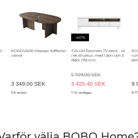
-40%
2 -
NORDVÄRK Missisipi Soffbord i
TVILUM Roomers TV-bord - vit
ROW
valnöt
/ ek struktur, med 1 dörr och 3
run
lådor (156 cm)
ekf
5 709,00 SEK
3 349,00 SEK
3 425,40 SEK
9 
3-6 veckor
7-12 vardagar
9-17
Varför välja BOBO Home