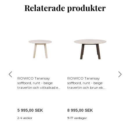
Relaterade produkter
ROWICO Taransay
ROWICO Taransay
ROWICO
soffbord, runt - beige
soffbord, runt - beige
soffbord
travertin och vitkalkad ek
travertin och brun ek
travert
(Ø60)
(Ø90)
(Ø60)
5 995,00 SEK
8 995,00 SEK
5 995,
2-4 veckor
9-17 vardagar
2-4 veck