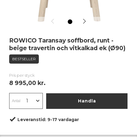
1
ROWICO Taransay soffbord, runt -
beige travertin och vitkalkad ek (Ø90)
BESTSELLER
Pris per styck
8 995,00 kr.
Handla
Leveranstid:
9-17 vardagar