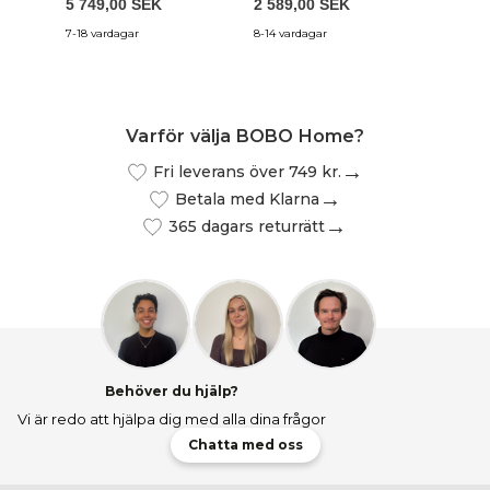
5 749,00 SEK
2 589,00 SEK
4 049,
7-18 vardagar
8-14 vardagar
8-14 var
Varför välja BOBO Home?
Fri leverans över 749 kr.
Betala med Klarna
365 dagars returrätt
Behöver du hjälp?
Vi är redo att hjälpa dig med alla dina frågor
Chatta med oss