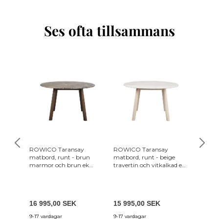
Ses ofta tillsammans
ROWICO Taransay
ROWICO Taransay
ROWICO
matbord, runt - brun
matbord, runt - beige
matbord
marmor och brun ek
travertin och vitkalkad ek
marmor 
(Ø125)
(Ø125)
(Ø125)
16 995,00 SEK
15 995,00 SEK
16 995
9-17 vardagar
9-17 vardagar
9-17 var