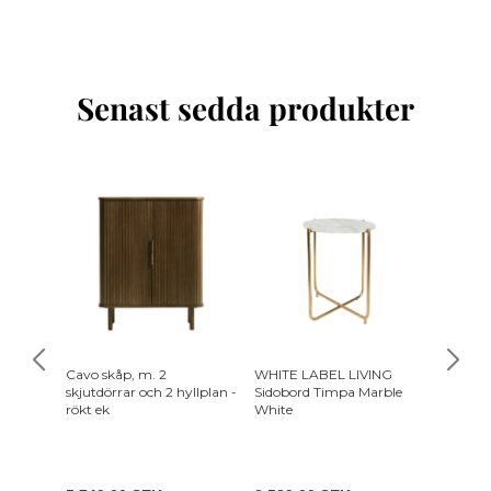
Senast sedda produkter
-10%
Cavo skåp, m. 2
WHITE LABEL LIVING
SPINDE
skjutdörrar och 2 hyllplan -
Sidobord Timpa Marble
klädhäng
rökt ek
White
(B:70)
4 499