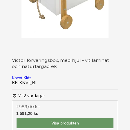
Victor förvaringsbox, med hjul - vit laminat
och naturfärgad ek
Kocot Kids
KK-KNVI_BI
7-12 vardagar
1 989,00 kr.
1 591,20 kr.
Visa produkten