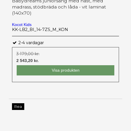
Babydreams juniorsäng med häst, med
madrass, stödbräda och låda - vit laminat
(140x70)
Kocot Kids
KK-LB2_BI_14-7ZS_M_KON
2-4 vardagar
3 179,00 kr.
2 543,20 kr.
Visa produkten
Rea