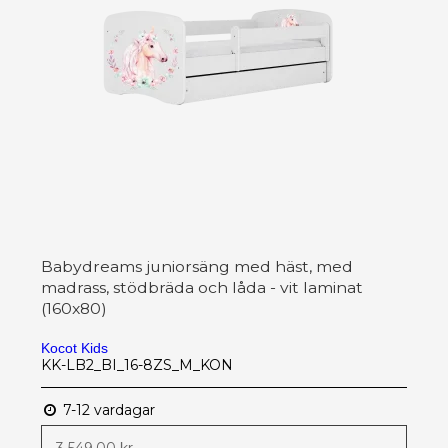
Babydreams juniorsäng med häst, med
madrass, stödbräda och låda - vit laminat
(160x80)
Kocot Kids
KK-LB2_BI_16-8ZS_M_KON
7-12 vardagar
3 549,00 kr.