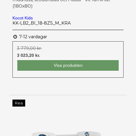
(180x80)
Kocot Kids
KK-LB2_BI_18-8ZS_M_KRA
7-12 vardagar
3 779,00 kr.
3 023,20 kr.
Visa produkten
Rea