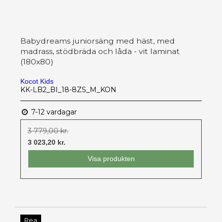
Babydreams juniorsäng med häst, med
madrass, stödbräda och låda - vit laminat
(180x80)
Kocot Kids
KK-LB2_BI_18-8ZS_M_KON
7-12 vardagar
3 779,00 kr.
3 023,20 kr.
Visa produkten
Rea