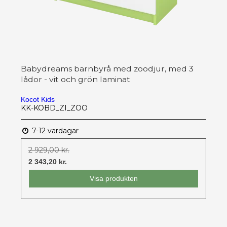
Babydreams barnbyrå med zoodjur, med 3
lådor - vit och grön laminat
Kocot Kids
KK-KOBD_ZI_ZOO
7-12 vardagar
2 929,00 kr.
2 343,20 kr.
Visa produkten