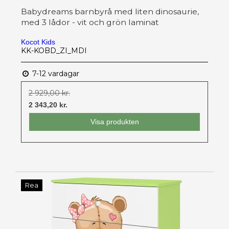
Babydreams barnbyrå med liten dinosaurie,
med 3 lådor - vit och grön laminat
Kocot Kids
KK-KOBD_ZI_MDI
7-12 vardagar
2 929,00 kr.
2 343,20 kr.
Visa produkten
Rea