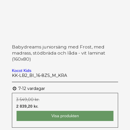
Babydreams juniorsäng med Frost, med
madrass, stödbräda och låda - vit laminat
(160x80)
Kocot Kids
KK-LB2_BI_16-8ZS_M_KRA
7-12 vardagar
3 549,00 kr.
2 839,20 kr.
Visa produkten