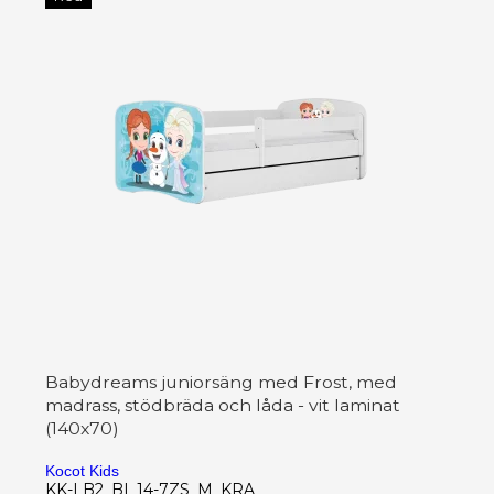
Babydreams juniorsäng med Frost, med
madrass, stödbräda och låda - vit laminat
(140x70)
Kocot Kids
KK-LB2_BI_14-7ZS_M_KRA