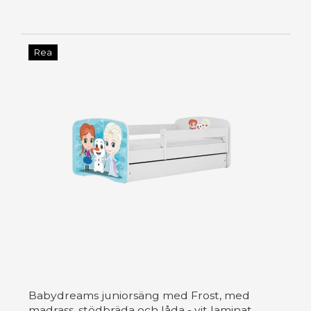
Rea
Babydreams juniorsäng med Frost, med
madrass, stödbräda och låda - vit laminat