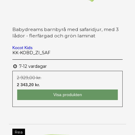
Babydreams barnbyrå med safaridjur, med 3
lådor - flerfärgad och grön laminat
Kocot Kids
KK-KOBD_ZI_SAF
7-12 vardagar
2 929,00 kr.
2 343,20 kr.
Visa produkten
Rea