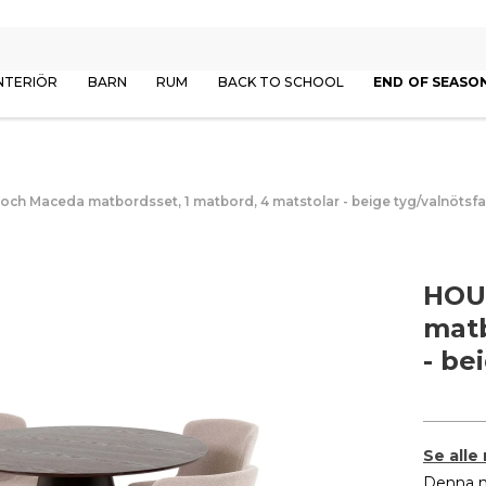
NTERIÖR
BARN
RUM
BACK TO SCHOOL
END OF SEASO
h Maceda matbordsset, 1 matbord, 4 matstolar - beige tyg/valnötsf
HOU
matb
- be
Se alle
Denna m