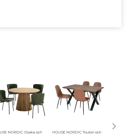
USE NORDIC Osaka och
HOUSE NORDIC Toulon och
VENTURE HO