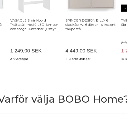
-
VASAGLE Sminkbord
SPINDER DESIGN BILLY 6
TVI
ål
Tvättställ med 9 LED-lampor
skoskåp, w. 6 dörrar - silkeslent
Skr
och spegel Justerbar ljusstyrka
taupe stål
2 lådor och 3 öppna fack Lådor
Modern Vit RDT120T10
2 
1 249,00 SEK
4 449,00 SEK
1 
2-4 vardagar
4-12 arbeidsdager
10-1
Varför välja BOBO Home