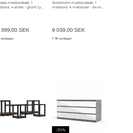
eda matbordsset, 1
Stockholm matbordsset, 1
matgrupp ink
bord, 4 stolar - grönt tyg
matbord, 4 matstolar - brun
/ Beige
 naturlig ekfaner
PU/brun ek
 399,00 SEK
9 039,00 SEK
6 549,00
 vardagar
7-18 vardagar
7-18 vardagar
-30%