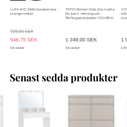
LUMI AYD 3666 bordslampa -
TEPPI Bohem Kids Zoo matta
VC
orange metall
för barn, rektangulär -
kök
flerfärgad polyester (120x180)
sva
729,00 SEK
546,75 SEK
1 249,00 SEK
1 
3-6 veckor
3-6 veckor
5-10
Senast sedda produkter