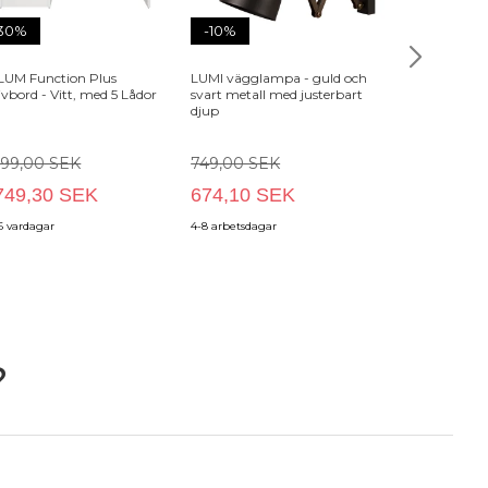
30%
-10%
LUM Function Plus
LUMI vägglampa - guld och
TVILUM Bodo
ivbord - Vitt, med 5 Lådor
svart metall med justerbart
lådor - vitt tr
djup
499,00 SEK
749,00 SEK
749,30 SEK
674,10 SEK
1 499,00
6 vardagar
4-8 arbetsdagar
2-4 vardagar
?