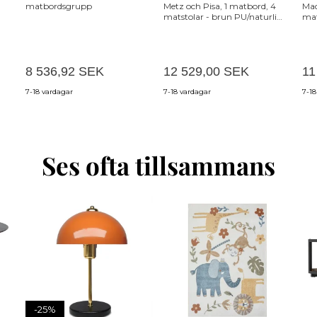
matbordsgrupp
Metz och Pisa, 1 matbord, 4
Mac
matstolar - brun PU/naturlig
mat
ek
och
8 536,92 SEK
12 529,00 SEK
11
7-18 vardagar
7-18 vardagar
7-18
Ses ofta tillsammans
-25%