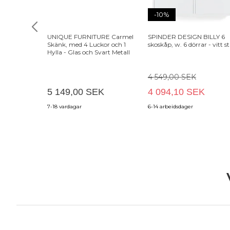
-10%
UNIQUE FURNITURE Carmel
SPINDER DESIGN BILLY 6
Skänk, med 4 Luckor och 1
skoskåp, w. 6 dörrar - vitt st
Hylla - Glas och Svart Metall
4 549,00 SEK
5 149,00 SEK
4 094,10 SEK
7-18 vardagar
6-14 arbeidsdager