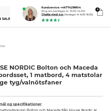
Kundservice: +46774218804
0
Ring oss (vardagar kl. 10.00–14.00)
Chatta med oss
(Vardagar kl. 8.00-16.00)
N SALE
aner
SE NORDIC Bolton och Maceda
ordsset, 1 matbord, 4 matstolar
ige tyg/valnötsfaner
 mål og specifikationer
atbordsgrupp Bolton och Maceda från House Nordic är