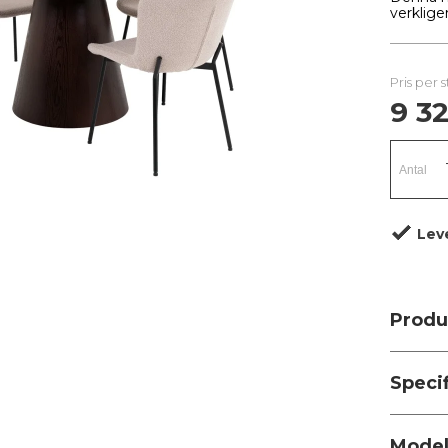
verklige
Pris per 
9 32
Lev
Produ
Speci
Modell