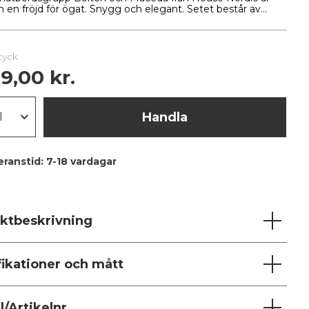
n en fröjd för ögat. Snygg och elegant. Setet består av...
styck
9,00 kr.
Handla
eranstid:
7-18 vardagar
ktbeskrivning
fikationer och mått
/Artikelnr.