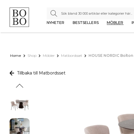
NYHETER
BESTSELLERS
MÖBLER
I
Home
Shop
Möbler
Matbordsset
HOUSE NORDIC Bolton oc
Tillbaka till Matbordsset