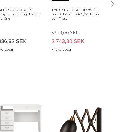
M NORDIC Kolari M
TVILUM Naia Double Byrå,
SONGMICS mo
shylla - naturligt trä och
med 6 Lådor - Grå / Vitt Folie
låsbart, med 
rt järn
och Plast
dokumentför
pappersförvar
monterat, för
hemmakontor,
3 919,00 SEK
(L x B x H), m
936,92 SEK
2 743,30 SEK
OFC63BK
1 549,00
 vardagar
7-12 vardagar
2-4 vardagar