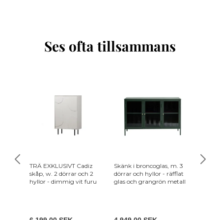
Ses ofta tillsammans
TRÄ EXKLUSIVT Cadiz
Skänk i broncoglas, m. 3
House N
skåp, w. 2 dörrar och 2
dörrar och hyllor - räfflat
glasdörr
hyllor - dimmig vit furu
glas och grangrön metall
6 199,00 SEK
4 949,00 SEK
4 679,