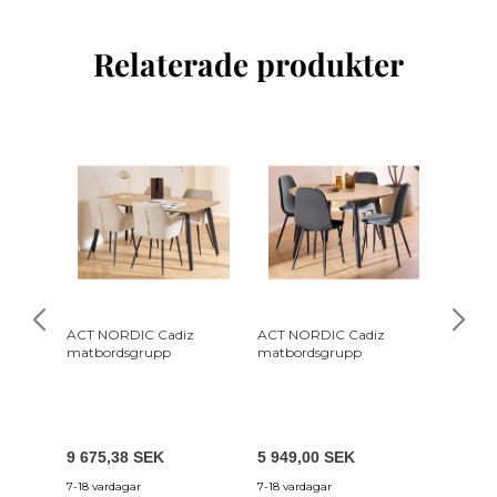
Relaterade produkter
ACT NORDIC Cadiz
ACT NORDIC Cadiz
ACT NO
matbordsgrupp
matbordsgrupp
matbor
9 675,38 SEK
5 949,00 SEK
8 536,
7-18 vardagar
7-18 vardagar
7-18 var