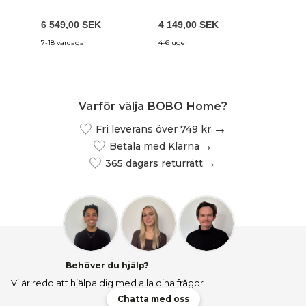
6 549,00 SEK
4 149,00 SEK
8 499,
7-18 vardagar
4-6 uger
7-18 var
Varför välja BOBO Home?
Fri leverans över 749 kr.
Betala med Klarna
365 dagars returrätt
Behöver du hjälp?
Vi är redo att hjälpa dig med alla dina frågor
Chatta med oss