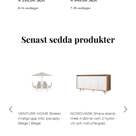
8-14 vardagar
7-18 vardagar
Inte i la
Senast sedda produkter
VENTURE HOME Brekki
NORDVÄRK Shans skänk,
ACT NO
matgrupp inkl. paraply -
med 4 dörrar och 2 hyllor -
matbor
Beige / Beige
vit och naturfärgad
melamin