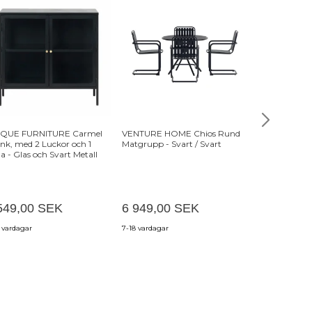
IQUE FURNITURE Carmel
VENTURE HOME Chios Rund
TVILUM Bodo
nk, med 2 Luckor och 1
Matgrupp - Svart / Svart
lådor - vitt tr
la - Glas och Svart Metall
549,00 SEK
6 949,00 SEK
1 499,00
 vardagar
7-18 vardagar
7-12 vardagar