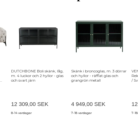
DUTCHBONE Boli skänk, låg,
Skänk i broncoglas, m. 3 dörrar
VE
m. 4 luckor och 2 hyllor - glas
och hyllor - räfflat glas och
Rek
och svart järn
grangrön metall
/ S
12 309,00 SEK
4 949,00 SEK
12
8-14 vardagar
7-18 vardagar
7-18