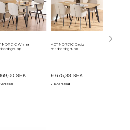
T NORDIC Wilma
ACT NORDIC Cadiz
ACT NORDIC
tbordsgrupp
matbordsgrupp
matbordsgr
869,00 SEK
9 675,38 SEK
8 536,92
 vardagar
7-18 vardagar
7-18 vardagar