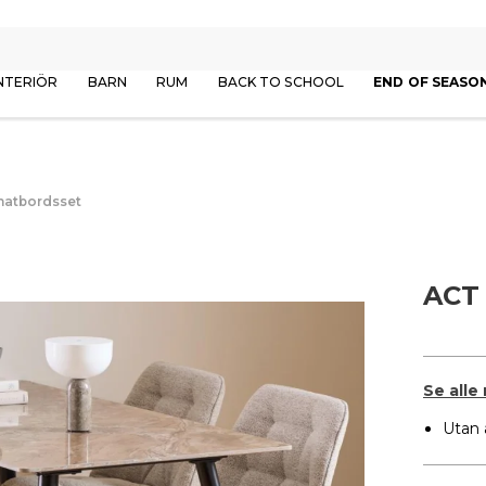
NTERIÖR
BARN
RUM
BACK TO SCHOOL
END OF SEASO
atbordsset
ACT
Se alle
Utan 