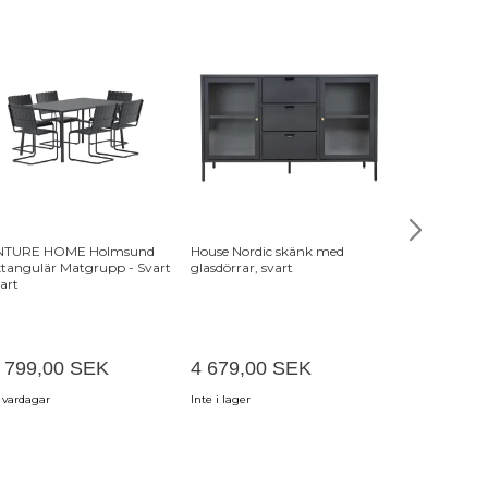
NTURE HOME Holmsund
House Nordic skänk med
VENTURE H
tangulär Matgrupp - Svart
glasdörrar, svart
Rektangulär 
vart
/ Polywood
 799,00 SEK
4 679,00 SEK
12 799,0
 vardagar
Inte i lager
7-18 vardagar