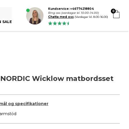
Kundservice: +46774218804
0
Ring oss (vardagar kl. 10.00–14.00)
Chatta med oss
(Vardagar kl. 8.00-16.00)
N SALE
 NORDIC Wicklow matbordsset
 mål og specifikationer
armstöd