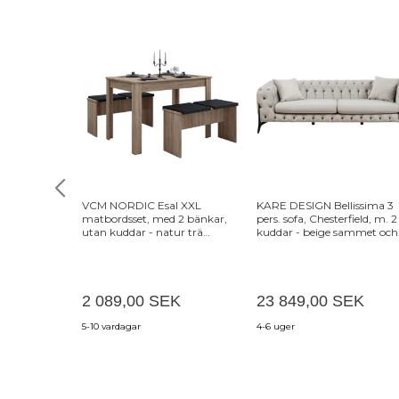
VCM NORDIC Esal XXL
KARE DESIGN Bellissima 3
matbordsset, med 2 bänkar,
pers. sofa, Chesterfield, m. 2
utan kuddar - natur trä
kuddar - beige sammet och
(110x70)
stål
2 089,00 SEK
23 849,00 SEK
5-10 vardagar
4-6 uger