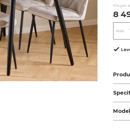
Pris per 
8 49
Lev
Produ
Speci
Modell