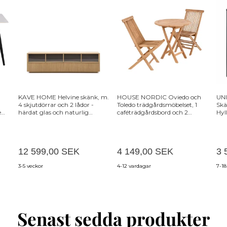
KAVE HOME Helvine skänk, m.
HOUSE NORDIC Oviedo och
UN
4 skjutdörrar och 2 lådor -
Toledo trädgårdsmöbelset, 1
Skä
tall
härdat glas och naturlig
caféträdgårdsbord och 2
Hyl
ekfaner
trädgårdsstolar - naturfärgad
teak
12 599,00 SEK
4 149,00 SEK
3 
3-5 veckor
4-12 vardagar
7-18
Senast sedda produkter