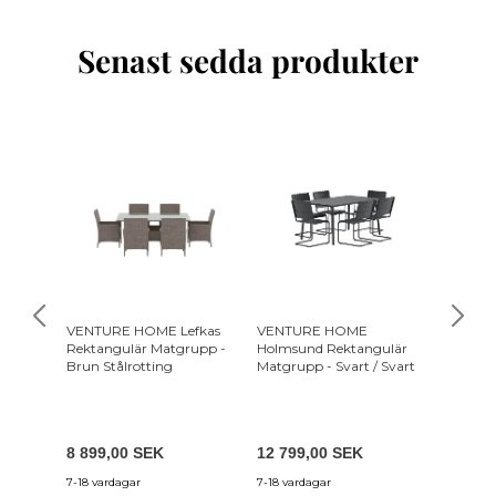
Senast sedda produkter
VENTURE HOME Lefkas
VENTURE HOME
VENTU
Rektangulär Matgrupp -
Holmsund Rektangulär
Holmsu
Brun Stålrotting
Matgrupp - Svart / Svart
Matgrup
Polywo
8 899,00 SEK
12 799,00 SEK
12 799
7-18 vardagar
7-18 vardagar
7-18 var