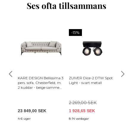
Ses ofta tillsammans
-15%
KARE DESIGN Bellissima 3
ZUIVER Dice-2 DTW Spot
DUTCHB
pers. sofa, Chesterfield, m.
Light - svart metall
låg, m.
2 kuddar - beige sammet
hyllor -
och stål
2 269,00 SEK
23 849,00 SEK
1 928,65 SEK
12 309
4-6 uger
8-14 vardagar
8-14 var