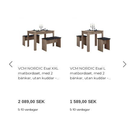
VCM NORDIC Esal XXL
VCM NORDIC Esal L
ACT NO
matbordsset, med 2
matbordsset, med 2
matbor
bänkar, utan kuddar -
bänkar, utan kuddar -
natur trä (110x70)
natur trä (80x50)
2 089,00 SEK
1 589,00 SEK
7 121,
5-10 vardagar
5-10 vardagar
7-18 var