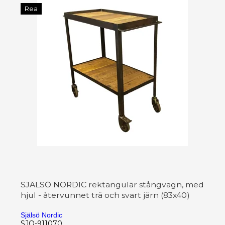
Rea
SJÄLSÖ NORDIC rektangulär stångvagn, med
hjul - återvunnet trä och svart järn (83x40)
Själsö Nordic
SJO-911070