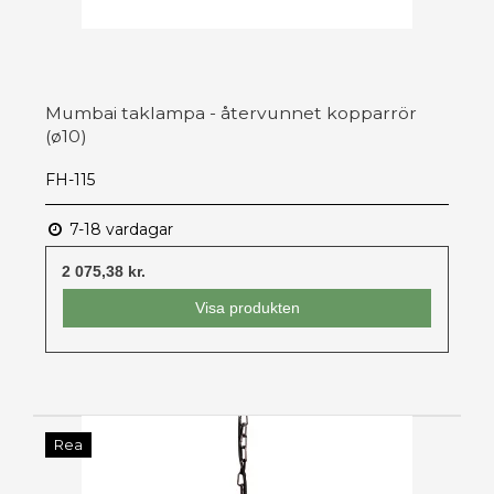
Mumbai taklampa - återvunnet kopparrör
(ø10)
FH-115
7-18 vardagar
2 075,38 kr.
Visa produkten
Rea