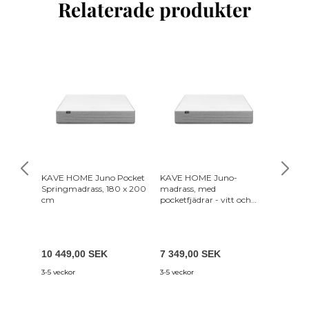
Relaterade produkter
KAVE HOME Juno Pocket
KAVE HOME Juno-
KAVE H
Springmadrass, 180 x 200
madrass, med
madras
cm
pocketfjädrar - vitt och
pocketfj
grått tyg (135x190)
grått t
10 449,00 SEK
7 349,00 SEK
5 559,
3-5 veckor
3-5 veckor
3-5 vecko