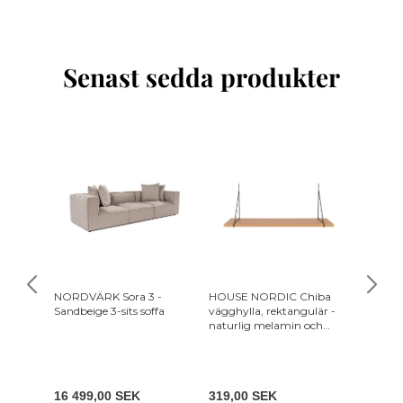
Senast sedda produkter
-5%
NORDVÄRK Sora 3 -
HOUSE NORDIC Chiba
ROWIC
Sandbeige 3-sits soffa
vägghylla, rektangulär -
matstol
naturlig melamin och
beige t
svart stål (120x29 cm)
2 495
16 499,00 SEK
319,00 SEK
2 370,