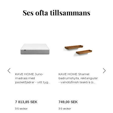
Ses ofta tillsammans
KAVE HOME Juno-
KAVE HOME Shamel
TVILUM
madrass med
badrumshylla, rektangulär
lådor - v
pocketfjädrar - vitt tyg
- valnötsfinish teakträ (set
(150x200)
om 2)
7 813,85 SEK
749,00 SEK
1 499,
3-5 veckor
3-5 veckor
7-12 var