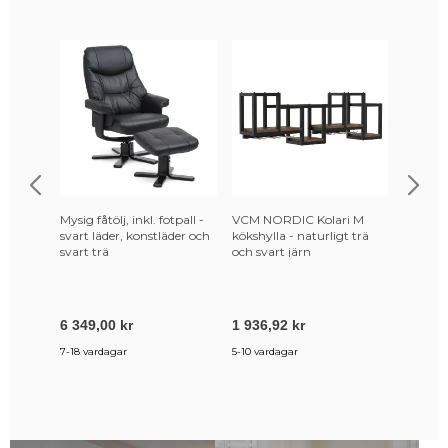
Mysig fåtölj, inkl. fotpall -
VCM NORDIC Kolari M
NORD
svart läder, konstläder och
kökshylla - naturligt trä
Hörnskr
svart trä
och svart järn
- vit m
6 349,00 kr
1 936,92 kr
1 749,
7-18 vardagar
5-10 vardagar
3-6 vecko