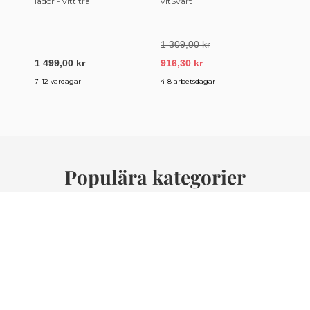
lådor - vitt trä
vitSvart
Marbl
- sva
svart 
1 309,00 kr
8 949
1 499,00 kr
916,30 kr
6 264
7-12 vardagar
4-8 arbetsdagar
5-16 v
Populära kategorier
Soffbord
Soffor
Fåtöljer
TV-bord
Matbordsstolar
Matbord