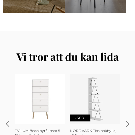
Vi tror att du kan lida
-30%
-3
TVILUM Bodo byrå, med 5
NORDVÄRK Tlos bokhylla,
KARE 