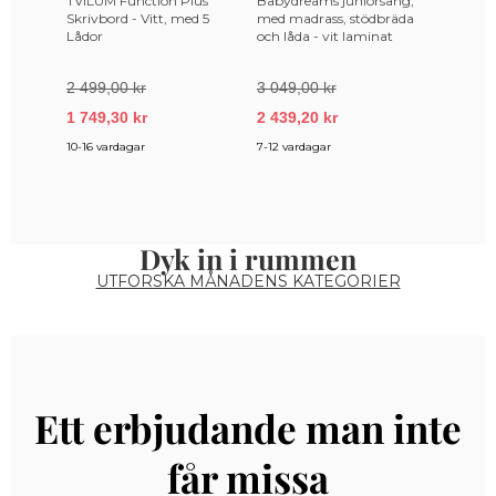
TVILUM Function Plus
Babydreams juniorsäng,
FUNZI L
Skrivbord - Vitt, med 5
med madrass, stödbräda
klädhän
Lådor
och låda - vit laminat
(140x70)
2 499,00 kr
3 049,00 kr
439,00
1 749,30 kr
2 439,20 kr
351,20
10-16 vardagar
7-12 vardagar
3-6 vecko
Dyk in i rummen
UTFORSKA MÅNADENS KATEGORIER
Ett erbjudande man inte
får missa